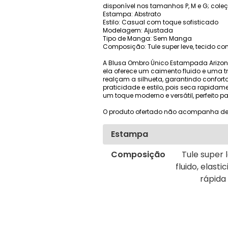
disponível nos tamanhos P, M e G; cole
Estampa: Abstrato
Estilo: Casual com toque sofisticado
Modelagem: Ajustada
Tipo de Manga: Sem Manga
Composição: Tule super leve, tecido c
A Blusa Ombro Único Estampada Arizona
ela oferece um caimento fluido e uma tr
realçam a silhueta, garantindo confort
praticidade e estilo, pois seca rapida
um toque moderno e versátil, perfeito p
O produto ofertado não acompanha de
Estampa
Composição
Tule super 
fluido, elas
rápida