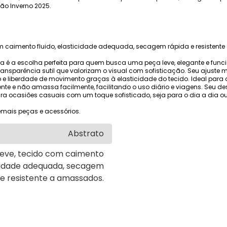
ção Inverno 2025.
om caimento fluido, elasticidade adequada, secagem rápida e resisten
 é a escolha perfeita para quem busca uma peça leve, elegante e funcio
ansparência sutil que valorizam o visual com sofisticação. Seu ajuste mo
o e liberdade de movimento graças à elasticidade do tecido. Ideal para
mente e não amassa facilmente, facilitando o uso diário e viagens. Seu
ara ocasiões casuais com um toque sofisticado, seja para o dia a dia ou
mais peças e acessórios.
Abstrato
leve, tecido com caimento
ticidade adequada, secagem
 e resistente a amassados.