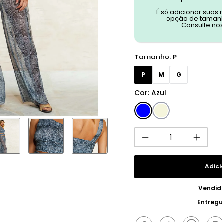
É só adicionar suas
opção de tamanh
Consulte no
Tamanho
:
P
P
M
G
Cor
:
Azul
Adici
Vendid
Entreg