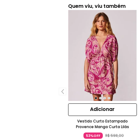
Quem viu, viu também
Adicionar
Vestido Curto Estampado
Provence Manga Curta Lilás
R$
598
,
00
53%OFF