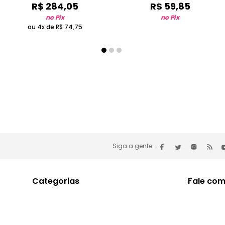
R$
284
,
05
R$
59
,
85
no Pix
no Pix
ou 4x de
R$
74
,
75
Siga a gente:
Categorias
Fale com
Feminino
F.A.C
Masculino
Minha cont