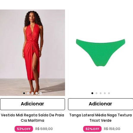
Adicionar
Adicionar
Vestido Midi Regata Saída De Praia
Tanga Lateral Média Naga Textura
Cia Marítima
Tricot Verde
R$
598
,
00
R$
158
,
00
53%OFF
62%OFF