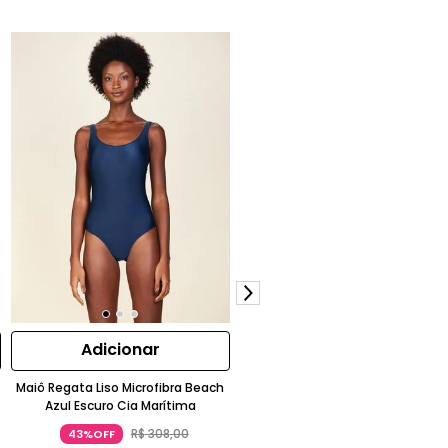
Adicionar
Adicionar
Maiô Regata Liso Microfibra Beach
Tanga Hot Pants Estampada Ot
Azul Escuro Cia Marítima
Laranja
R$
308
,
00
R$
268
,
00
43%OFF
72%OFF