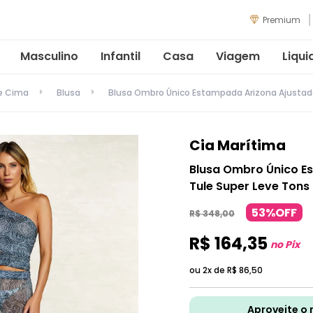
Premium
Masculino
Infantil
Casa
Viagem
Liqui
de Cima
Blusa
Blusa Ombro Único Estampada Arizona Ajustada
Cia Marítima
Blusa Ombro Único E
Tule Super Leve Tons
53%OFF
R$
348
,
00
R$
164
,
35
no Pix
ou 2x de
R$
86
,
50
Aproveite o 