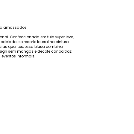
te a amassados.
nal. Confeccionada em tule super leve,
delado e o recorte lateral na cintura
 dias quentes, essa blusa combina
 design sem mangas e decote canoa traz
 eventos informais.