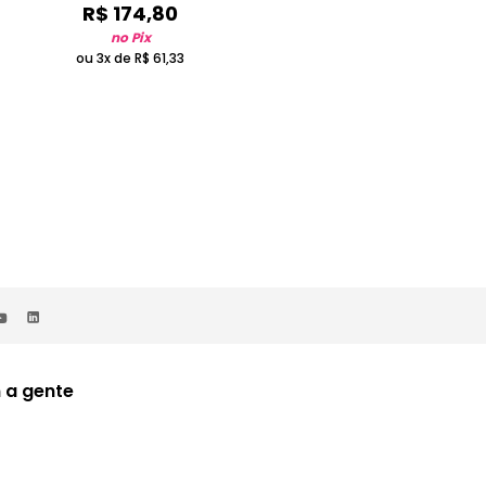
R$
174
,
80
R$
75
,
05
no Pix
no Pix
ou 3x de
R$
61
,
33
 a gente
a