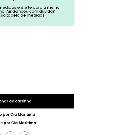
 medidas e ele te dará a melhor
o. Ainda ficou com dúvida?
ssa tabela de medidas.
onar ao carrinho
o por
Cia Maritima
ue por
Cia Maritima