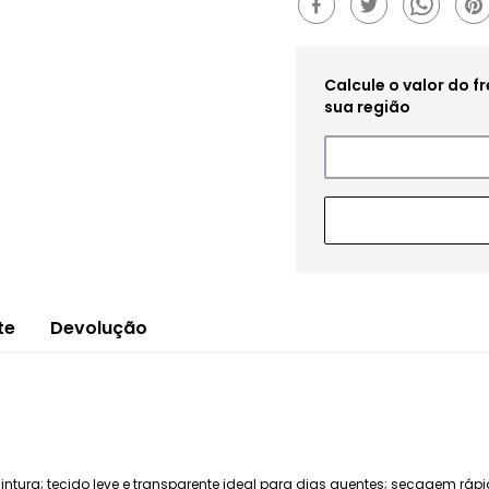
te
Devolução
 cintura; tecido leve e transparente ideal para dias quentes; secagem r