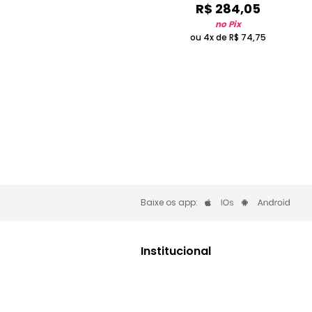
R$
284
,
05
no Pix
ou 4x de
R$
74
,
75
Baixe os app:
Institucional
O que é a Privalia?
Privacidade e Cookies