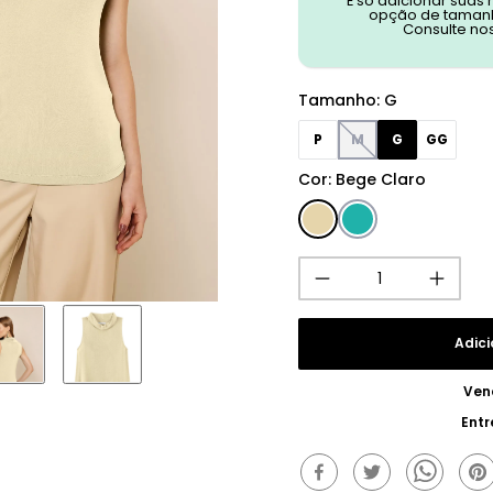
É só adicionar suas
opção de tamanh
Consulte no
Tamanho
:
G
P
M
G
GG
Cor
:
Bege Claro
Adici
Ven
Entr