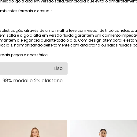
anelado, gola alta em versão solta, tecnologia que evita o amarrotament
 ambientes formais e casuais
de sofisticação através de uma malha leve com visual de tricô canelado
gem solta e a gola alta em versão fluida garantem um caimento impecáv
mantém a elegância durante todo o dia. Com design atemporal e estamp
 sociais, harmonizando perfeitamente com alfaiataria ou saias fluidas p
mais peças e acessórios.
Liso
98% modal e 2% elastano