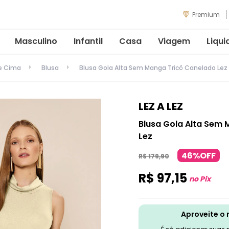
Premium
Masculino
Infantil
Casa
Viagem
Liqui
de Cima
Blusa
Blusa Gola Alta Sem Manga Tricô Canelado Lez 
LEZ A LEZ
Blusa Gola Alta Sem 
Lez
46%OFF
R$
179
,
90
R$
97
,
15
no Pix
Aproveite o 