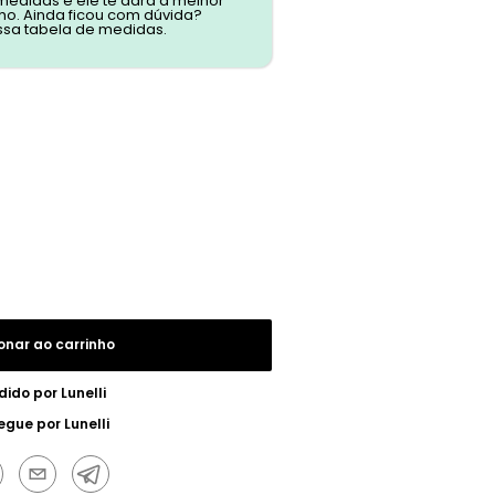
 medidas e ele te dará a melhor
o. Ainda ficou com dúvida?
ssa tabela de medidas.
onar ao carrinho
dido por
Lunelli
egue por
Lunelli