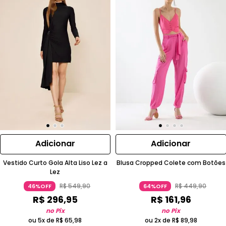
Adicionar
Adicionar
Vestido Curto Gola Alta Liso Lez a
Blusa Cropped Colete com Botões
Lez
R$
549
,
90
R$
449
,
90
46%OFF
64%OFF
R$
296
,
95
R$
161
,
96
no Pix
no Pix
ou 5x de
R$
65
,
98
ou 2x de
R$
89
,
98