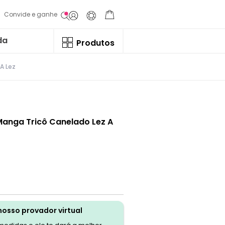
Convide e ganhe
da
Produtos
A Lez
Manga Tricô Canelado Lez A
nosso provador virtual