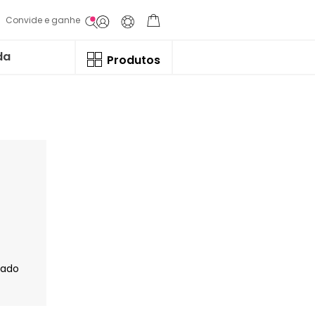
Convide e ganhe
da
Produtos
jado