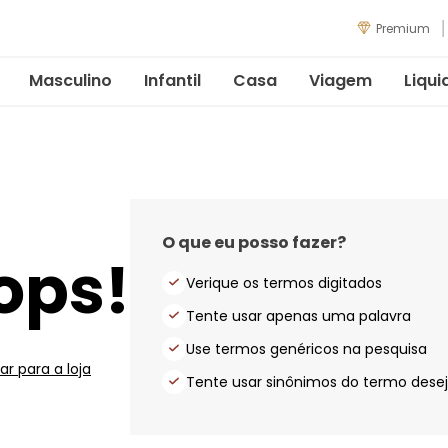
Premium
Masculino
Infantil
Casa
Viagem
Liqui
O que eu posso fazer?
ops!
Verique os termos digitados
Tente usar apenas uma palavra
Use termos genéricos na pesquisa
ar para a loja
Tente usar sinônimos do termo dese