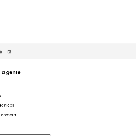
 a gente
a
técnicos
e compra