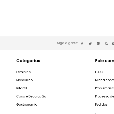
Siga a gente:
Categorias
Fale com
Feminino
F.A.C
Masculino
Minha cont
Infantil
Problemas 
Casa e Decoração
Processo d
Gastronomia
Pedidos