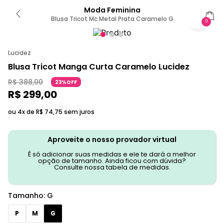
Moda Feminina
Blusa Tricot Mc Metal Prata Caramelo G
0
Lucidez
Blusa Tricot Manga Curta Caramelo Lucidez
R$
388
,
00
23%OFF
R$
299
,
00
ou 4x de
R$
74
,
75
sem juros
Aproveite o nosso provador virtual
É só adicionar suas medidas e ele te dará a melhor
opção de tamanho. Ainda ficou com dúvida?
Consulte nossa tabela de medidas.
Tamanho
:
G
P
M
G