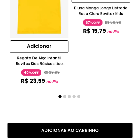
Blusa Manga Longa Listrada
Rosa Claro Rovitex Kids
Ca
Ma
R$
59
,
99
67%OFF
R$
19
,
79
no Pix
Adicionar
Regata De Alça Infantil
Rovitex Kids Básicos Liso
Amarelo
R$
39
,
99
40%OFF
R$
23
,
99
no Pix
ADICIONAR AO CARRINHO