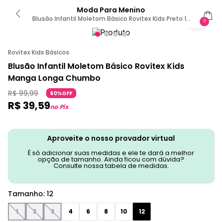
Moda Para Menino
Blusão Infantil Moletom Básico Rovitex Kids Preto 12
0
/ Preto
Rovitex Kids Básicos
Blusão Infantil Moletom Básico Rovitex Kids
Manga Longa Chumbo
R$
99
,
99
60%OFF
R$
39
,
59
no Pix
Aproveite o nosso provador virtual
É só adicionar suas medidas e ele te dará a melhor
opção de tamanho. Ainda ficou com dúvida?
Consulte nossa tabela de medidas.
Tamanho
:
12
1
2
3
4
6
8
10
12