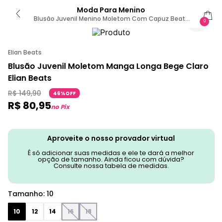
Moda Para Menino
Blusão Juvenil Menino Moletom Com Capuz Beats
0
Bege 10
Elian Beats
Blusão Juvenil Moletom Manga Longa Bege Claro
Elian Beats
R$
149
,
90
46%OFF
R$
80
,
95
no Pix
Aproveite o nosso provador virtual
É só adicionar suas medidas e ele te dará a melhor
opção de tamanho. Ainda ficou com dúvida?
Consulte nossa tabela de medidas.
Tamanho
:
10
10
12
14
16
18