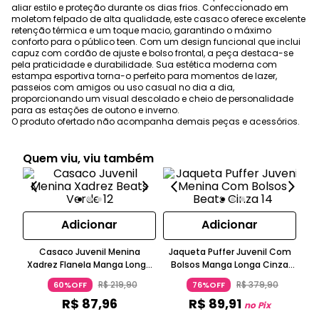
aliar estilo e proteção durante os dias frios. Confeccionado em
moletom felpado de alta qualidade, este casaco oferece excelente
retenção térmica e um toque macio, garantindo o máximo
conforto para o público teen. Com um design funcional que inclui
capuz com cordão de ajuste e bolso frontal, a peça destaca-se
pela praticidade e durabilidade. Sua estética moderna com
estampa esportiva torna-o perfeito para momentos de lazer,
passeios com amigos ou uso casual no dia a dia,
proporcionando um visual descolado e cheio de personalidade
para as estações de outono e inverno.
O produto ofertado não acompanha demais peças e acessórios.
Quem viu, viu também
Adicionar
Adicionar
Casaco Juvenil Menina
Jaqueta Puffer Juvenil Com
Xadrez Flanela Manga Longa
Bolsos Manga Longa Cinza
Verde
Claro
Men
R$
219
,
90
R$
379
,
90
60%OFF
76%OFF
R$
87
,
96
R$
89
,
91
no Pix