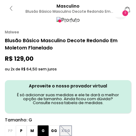
Masculino
Blusão Básico Masculino Decote Redondo Em
0
Moletom Flanelado G / Cinza
Malwee
Blusão Básico Masculino Decote Redondo Em
Moletom Flanelado
R$
129
,
00
ou 2x de
R$
64
,
50
sem juros
Aproveite o nosso provador virtual
É só adicionar suas medidas e ele te dará a melhor
opção de tamanho. Ainda ficou com dúvida?
Consulte nossa tabela de medidas.
Tamanho
:
G
PP
P
M
G
GG
XGG