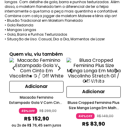
longas. Com detalhe de gola, barra e punhos texturizados. Além
disso, o moletom flanelado tem o diferencial de ter a felpa
internamente o que torna a peça mais quentinha e confortável.
Combine com calça jogger de moletom Malwee e tênis slip on!
• Blusão Tradicional em Moletom Flanelado
• Gola Redonda
• Mangas Longas
• Gola, Barra e Punhos Texturizados
• Situação de Uso: Casual, Dia a Dia, Momentos de Lazer
Quem viu, viu também
Adicionar
Adicionar
Macacão Feminino
Estampado Gola V Com Cinto
Blusa Cropped Feminina Plus
C
Em Viscolinho
Size Manga Longa Em Malha
R$
299
,
00
49%OFF
Viscolinho Stretch
R$
149
,
00
44%OFF
R$
152
,
90
R$
83
,
90
ou 2x de
R$
76
,
45
sem juros