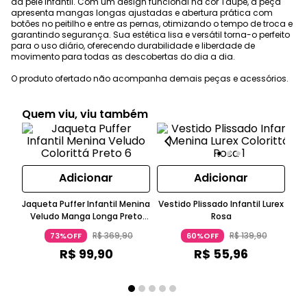
da pele infantil. Com um design funcional na cor Taupe, a peça
apresenta mangas longas ajustadas e abertura prática com
botões no peitilho e entre as pernas, otimizando o tempo de troca e
garantindo segurança. Sua estética lisa e versátil torna-o perfeito
para o uso diário, oferecendo durabilidade e liberdade de
movimento para todas as descobertas do dia a dia.
O produto ofertado não acompanha demais peças e acessórios.
Quem viu, viu também
Adicionar
Adicionar
Jaqueta Puffer Infantil Menina
Vestido Plissado Infantil Lurex
Veludo Manga Longa Preto
Rosa
T
Colorittá
R$
369
,
90
R$
139
,
90
73%OFF
60%OFF
R$
99
,
90
R$
55
,
96