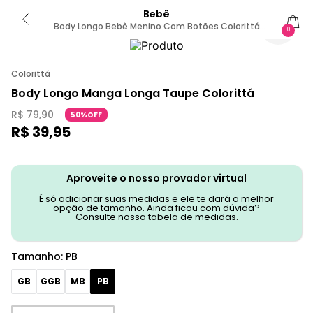
Bebê
Body Longo Bebê Menino Com Botões Colorittá
0
Marrom PB
Colorittá
Body Longo Manga Longa Taupe Colorittá
R$
79
,
90
50%OFF
R$
39
,
95
Aproveite o nosso provador virtual
É só adicionar suas medidas e ele te dará a melhor
opção de tamanho. Ainda ficou com dúvida?
Consulte nossa tabela de medidas.
Tamanho
:
PB
GB
GGB
MB
PB