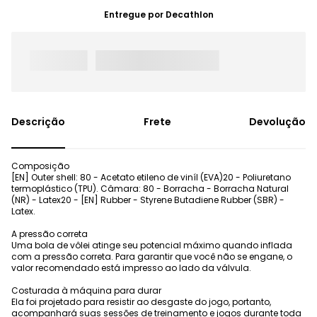
Entregue por
Decathlon
Frete
Devolução
Composição
[EN] Outer shell: 80 - Acetato etileno de viníl (EVA)20 - Poliuretano
termoplástico (TPU). Câmara: 80 - Borracha - Borracha Natural
(NR) - Latex20 - [EN] Rubber - Styrene Butadiene Rubber (SBR) -
Latex.
A pressão correta
Uma bola de vôlei atinge seu potencial máximo quando inflada
com a pressão correta. Para garantir que você não se engane, o
valor recomendado está impresso ao lado da válvula.
Costurada à máquina para durar
Ela foi projetado para resistir ao desgaste do jogo, portanto,
acompanhará suas sessões de treinamento e jogos durante toda