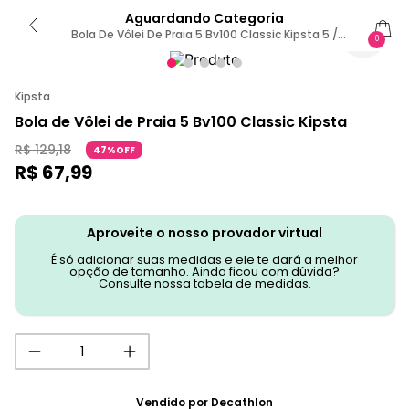
Aguardando Categoria
Bola De Vôlei De Praia 5 Bv100 Classic Kipsta 5 /
0
Colorido
Kipsta
Bola de Vôlei de Praia 5 Bv100 Classic Kipsta
R$
129
,
18
47%OFF
R$
67
,
99
Aproveite o nosso provador virtual
É só adicionar suas medidas e ele te dará a melhor
opção de tamanho. Ainda ficou com dúvida?
Consulte nossa tabela de medidas.
Vendido por
Decathlon