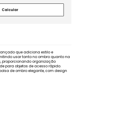
trançado que adiciona estilo e
rmitindo usar tanto no ombro quanto na
os, proporcionando organização
idade para objetos de acesso rápido.
a bolsa de ombro elegante, com design