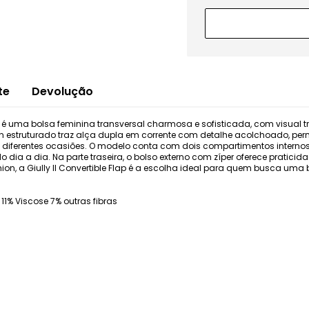
te
Devolução
ap é uma bolsa feminina transversal charmosa e sofisticada, com visual 
gn estruturado traz alça dupla em corrente com detalhe acolchoado, pe
a diferentes ocasiões. O modelo conta com dois compartimentos intern
s do dia a dia. Na parte traseira, o bolso externo com zíper oferece pratic
hion, a Giully II Convertible Flap é a escolha ideal para quem busca um
1% Viscose 7% outras fibras