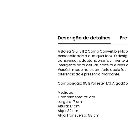
Descrição de detalhes
Fre
A Bolsa Giully II 2 Comp Convertible Fl
personalidade a qualquer look. O desi
transversal, adaptando‑se facilmente 
inteligente para celular, carteira e iten
Versátil, moderna e com forte apelo fas
diferenciado e presença marcante.
Composição: 65% Poliéster 17% Algodão 1
Medidas
Comprimento: 25 cm
Largura: 7 cm
Altura: 17 cm
Alça: 32 cm
Alça Transversa: 58 cm