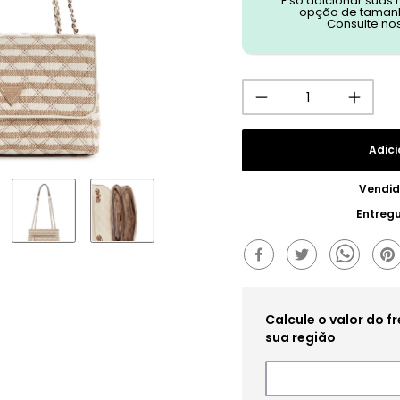
É só adicionar suas
opção de tamanh
Consulte no
Adici
Vendid
Entreg