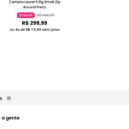
Carteira Laurel II Slg Small Zip
Carteira Laurel Ii Slg Large Zip
Around Preto
Around Cinza
R$
699
,
90
R$
899
,
90
57%OFF
56%OFF
R$
299
,
99
R$
399
,
99
ou 4x de
R$
74
,
99
sem juros
ou 5x de
R$
79
,
99
sem juros
 a gente