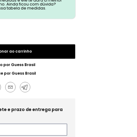
 medidas e ele te dará a melhor
o. Ainda ficou com dúvida?
ssa tabela de medidas.
onar ao carrinho
o por
Guess Brasil
ue por
Guess Brasil