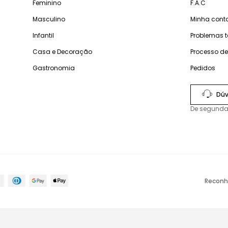
Feminino
F.A.C
Masculino
Minha cont
Infantil
Problemas 
Casa e Decoração
Processo d
Gastronomia
Pedidos
Dúv
De segunda
Reconh