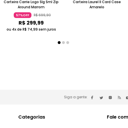
Carteira Carrie Logo Slg Sml Zip
Carteira Laurel II Card Case
Around Marrom
Amarelo
R$
699
,
90
57%OFF
R$
299
,
99
ou 4x de
R$
74
,
99
sem juros
Siga a gente:
Categorias
Fale com