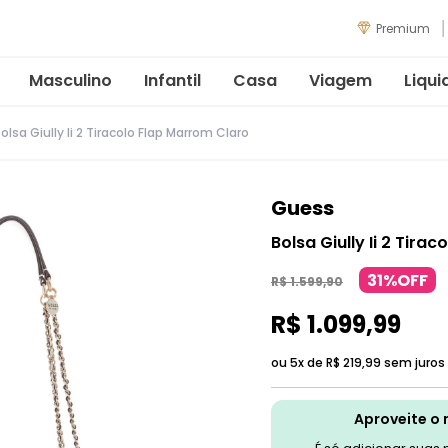
Premium
Masculino
Infantil
Casa
Viagem
Liqui
olsa Giully Ii 2 Tiracolo Flap Marrom Claro
Guess
Bolsa Giully Ii 2 Tira
31%OFF
R$
1
.
599
,
90
R$
1
.
099
,
99
ou 5x de
R$
219
,
99
sem juros
Aproveite o 