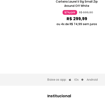
Carteira Laurel Ii Slg Small Zip
Around Off White
R$
699
,
90
57%OFF
R$
299
,
99
ou 4x de
R$
74
,
99
sem juros
Baixe os app:
Institucional