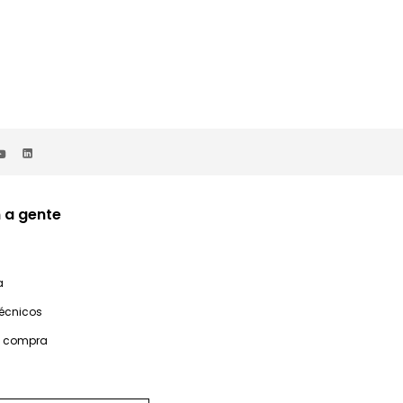
 a gente
a
técnicos
e compra