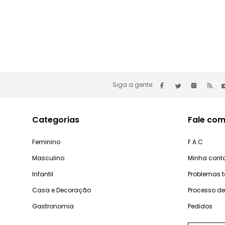
Siga a gente:
Categorias
Fale com
Feminino
F.A.C
Masculino
Minha cont
Infantil
Problemas 
Casa e Decoração
Processo d
Gastronomia
Pedidos