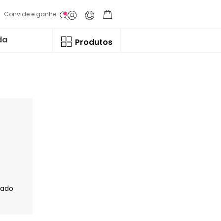
Convide e ganhe
da
Produtos
jado