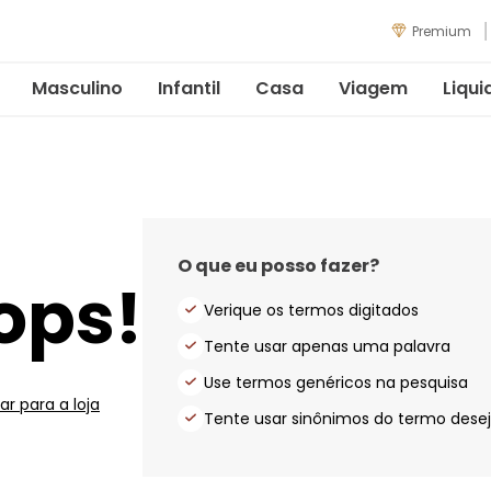
Premium
Masculino
Infantil
Casa
Viagem
Liqui
O que eu posso fazer?
ops!
Verique os termos digitados
Tente usar apenas uma palavra
Use termos genéricos na pesquisa
ar para a loja
Tente usar sinônimos do termo dese