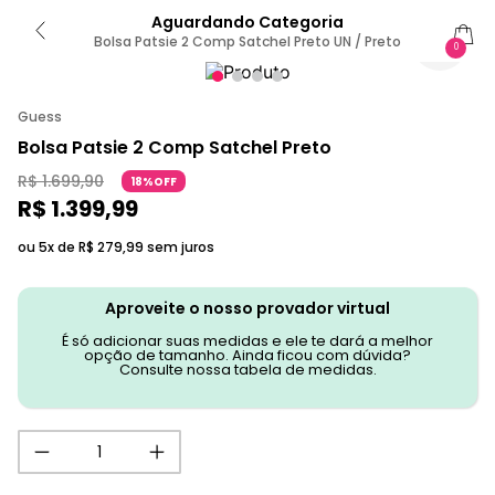
Aguardando Categoria
Bolsa Patsie 2 Comp Satchel Preto UN / Preto
0
Guess
Bolsa Patsie 2 Comp Satchel Preto
R$
1
.
699
,
90
18%OFF
R$
1
.
399
,
99
ou 5x de
R$
279
,
99
sem juros
Aproveite o nosso provador virtual
É só adicionar suas medidas e ele te dará a melhor
opção de tamanho. Ainda ficou com dúvida?
Consulte nossa tabela de medidas.