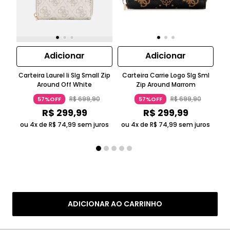
Adicionar
Adicionar
Carteira Laurel Ii Slg Small Zip
Carteira Carrie Logo Slg Sml
Ca
Around Off White
Zip Around Marrom
R$
699
,
90
R$
699
,
90
57%OFF
57%OFF
R$
299
,
99
R$
299
,
99
ou 4x de
R$
74
,
99
sem juros
ou 4x de
R$
74
,
99
sem juros
ADICIONAR AO CARRINHO