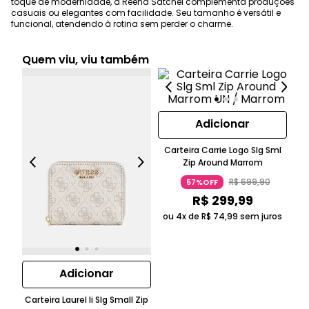
toque de modernidade, a Reena Satchel complementa produções
casuais ou elegantes com facilidade. Seu tamanho é versátil e
funcional, atendendo à rotina sem perder o charme.
Quem viu, viu também
Adicionar
Carteira Carrie Logo Slg Sml
Ca
Zip Around Marrom
R$
699
,
90
57%OFF
R$
299
,
99
ou 4x de
R$
74
,
99
sem juros
Adicionar
Carteira Laurel Ii Slg Small Zip