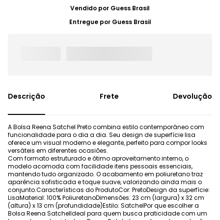
Vendido por
Guess Brasil
Entregue por
Guess Brasil
Frete
Devolução
A Bolsa Reena Satchel Preto combina estilo contemporâneo com
funcionalidade para o dia a dia. Seu design de superfície lisa
oferece um visual moderno e elegante, perfeito para compor looks
versáteis em diferentes ocasiões.
Com formato estruturado e ótimo aproveitamento interno, o
modelo acomoda com facilidade itens pessoais essenciais,
mantendo tudo organizado. O acabamento em poliuretano traz
aparência sofisticada e toque suave, valorizando ainda mais o
conjunto.Características do ProdutoCor: PretoDesign da superfície:
LisaMaterial: 100% PoliuretanoDimensões: 23 cm (largura) x 32 cm
(altura) x 13 cm (profundidade)Estilo: SatchelPor que escolher a
Bolsa Reena SatchelIdeal para quem busca praticidade com um