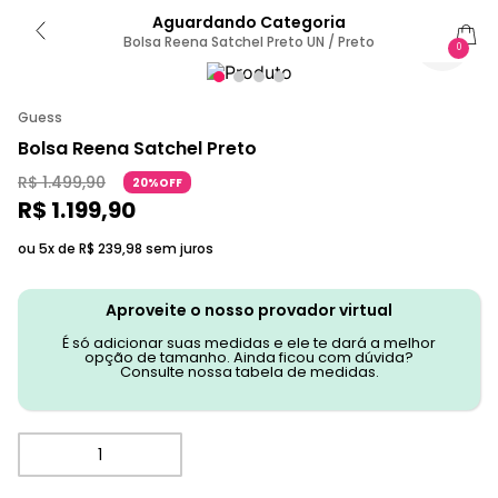
Aguardando Categoria
Bolsa Reena Satchel Preto UN / Preto
0
Guess
Bolsa Reena Satchel Preto
R$
1
.
499
,
90
20%OFF
R$
1
.
199
,
90
ou 5x de
R$
239
,
98
sem juros
Aproveite o nosso provador virtual
É só adicionar suas medidas e ele te dará a melhor
opção de tamanho. Ainda ficou com dúvida?
Consulte nossa tabela de medidas.