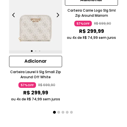
Carteira Carrie Logo Slg Sml
Ca
Zip Around Marrom
R$
699
,
90
57%OFF
R$
299
,
99
ou 4x de
R$
74
,
99
sem juros
Adicionar
Carteira Laurel Ii Slg Small Zip
Around Off White
R$
699
,
90
57%OFF
R$
299
,
99
ou 4x de
R$
74
,
99
sem juros