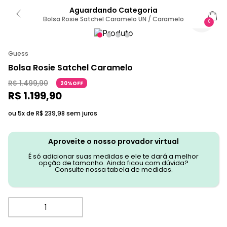
Aguardando Categoria
Bolsa Rosie Satchel Caramelo UN / Caramelo
0
Guess
Bolsa Rosie Satchel Caramelo
R$
1
.
499
,
90
20%OFF
R$
1
.
199
,
90
ou 5x de
R$
239
,
98
sem juros
Aproveite o nosso provador virtual
É só adicionar suas medidas e ele te dará a melhor
opção de tamanho. Ainda ficou com dúvida?
Consulte nossa tabela de medidas.