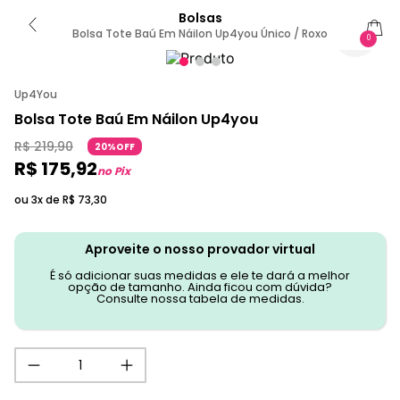
Bolsas
Bolsa Tote Baú Em Náilon Up4you Único / Roxo
0
Up4You
Bolsa Tote Baú Em Náilon Up4you
R$
219
,
90
20%OFF
R$
175
,
92
no Pix
ou 3x de
R$
73
,
30
Aproveite o nosso provador virtual
É só adicionar suas medidas e ele te dará a melhor
opção de tamanho. Ainda ficou com dúvida?
Consulte nossa tabela de medidas.