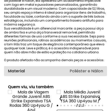
de poliéster e náilon, ela apresenta um acabamento impecável
com logo em metal e puxadores personalizados, garantindo
durabilidade e um visual moderno. Com capacidade de 12,1 litros,
seu amplo espaço interno é ideal para organizar itens de trabalho,
faculdade ou lazer, contando ainda com o suporte de três bolsos
estratégicos, incluindo um compartimento traseiro antifurto para
máxima segurança.
Sua versatilidade é um diferencial marcante: a peça possui alça
de ombro fixa e uma alça transversal removível, permitindo
diferentes formas de uso conforme a sua necessidade. Seja para
reuniões profissionais, rotinas acadêmicas ou momentos casuais,
o tom lilás traz um toque de elegância contemporânea que eleva
qualquer look. Leve e prática, é o acessório indispensável para
quem não abre mão de estilo e proteção no cotidiano urbano.
O produto ofertado não acompanha demais peças e acessórios.
Material
Poliéster e Náilon
Quem viu, viu também