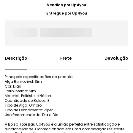
Vendido por
Up4you
Entregue por
Up4you
Frete
Devolução
Principais especificações do produto:
Alça Removível: Sim
Cor: Lilás
Forro Interno: Sim
Material: Poliéster e Náilon
Quantidade de Bolsos: 3
Tipo de Alça: Ombro
Tipo de Fechamento: Zíper
Uso Recomendado: Dia a Dia
A Bolsa Tote Baú Up4you é a união perfeita entre sofisticação e
funcionalidade. Confeccionada em uma combinação resistente