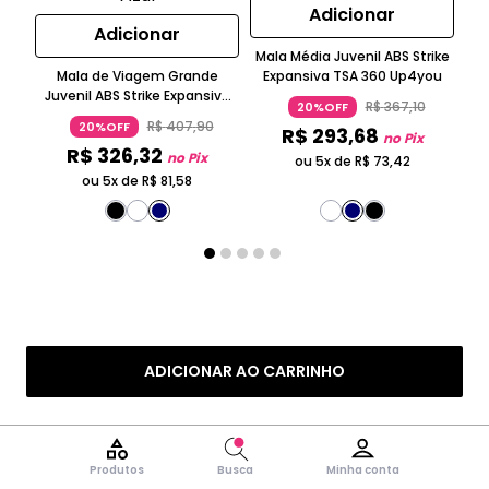
Adicionar
Adicionar
Mala Média Juvenil ABS Strike
Ma
Mala de Viagem Grande
Expansiva TSA 360 Up4you
Pop
Juvenil ABS Strike Expansiva
R$
367
,
10
20%OFF
TSA Rodas 360 Up4you
R$
407
,
90
20%OFF
R$
293
,
68
no Pix
R$
326
,
32
no Pix
ou 5x de
R$
73
,
42
ou 5x de
R$
81
,
58
ADICIONAR AO CARRINHO
Produtos
Busca
Minha conta