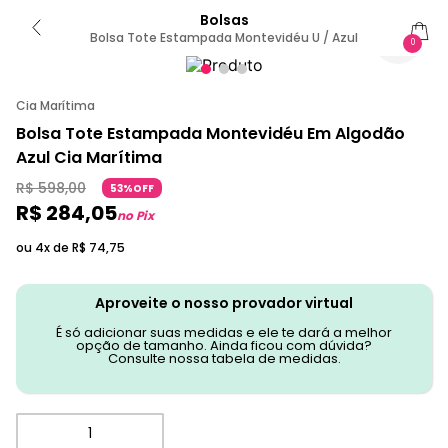
Bolsas
Bolsa Tote Estampada Montevidéu U / Azul
0
Cia Marítima
Bolsa Tote Estampada Montevidéu Em Algodão
Azul Cia Marítima
R$
598
,
00
53%OFF
R$
284
,
05
no Pix
ou 4x de
R$
74
,
75
Aproveite o nosso provador virtual
É só adicionar suas medidas e ele te dará a melhor
opção de tamanho. Ainda ficou com dúvida?
Consulte nossa tabela de medidas.