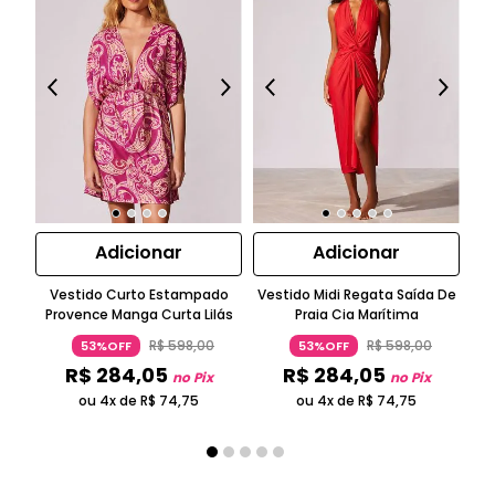
Adicionar
Adicionar
Vestido Curto Estampado
Vestido Midi Regata Saída De
T
Provence Manga Curta Lilás
Praia Cia Marítima
R$
598
,
00
R$
598
,
00
53%OFF
53%OFF
R$
284
,
05
R$
284
,
05
no Pix
no Pix
ou 4x de
R$
74
,
75
ou 4x de
R$
74
,
75