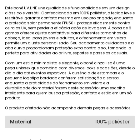
Este boné UV.LINE une qualidade e funcionalidade em um design
clássico e versátil. Confeccionado em 100% poliéster, o tecido leve e
respirável garante conforto mesmo em uso prolongado, enquanto
a proteção solar permanente FPU50+ protege eficazmente contra
os raios UV, sem perder a eficácia após as lavagens. A copa de 6
gomos oferece ajuste confortável para diferentes tamanhos de
cabeça, ideal para jovens e adultos, e o fechamento em velcro
permite um ajuste personalizado. Seu acabamento cuidadoso e a
aba curva proporcionam proteção extra contra o sol, tornando-o
perfeito para atividades ao ar livre, esportes e passeios casuais.
Com um estilo minimalista e elegante, o boné cinza liso é uma
peça unissex que combina com diversos looks e ocasiões, desde o
dia a dia até eventos esportivos. A ausência de estampas e o
pequeno logotipo bordado conferem sofisticação discreta,
enquanto a praticidade do fechamento em velcro e a
durabilidade do material fazem deste acessório uma escolha
inteligente para quem busca proteção, conforto e estilo em um só
produto.
O produto ofertado não acompanha demais peças e acessórios.
Material
100% poliéster