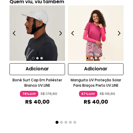
Quem viu, viu também
Adicionar
Adicionar
Boné Surf Cap Em Poliéster
Manguito UV Proteção Solar
M
Branco UV.LINE
Para Braços Preto UV.LINE
R$
179
,
90
R$
119
,
90
78%OFF
67%OFF
R$
40
,
00
R$
40
,
00