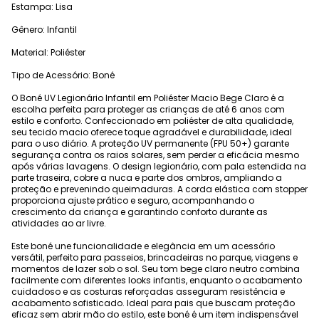
Estampa: Lisa
Gênero: Infantil
Material: Poliéster
Tipo de Acessório: Boné
O Boné UV Legionário Infantil em Poliéster Macio Bege Claro é a
escolha perfeita para proteger as crianças de até 6 anos com
estilo e conforto. Confeccionado em poliéster de alta qualidade,
seu tecido macio oferece toque agradável e durabilidade, ideal
para o uso diário. A proteção UV permanente (FPU 50+) garante
segurança contra os raios solares, sem perder a eficácia mesmo
após várias lavagens. O design legionário, com pala estendida na
parte traseira, cobre a nuca e parte dos ombros, ampliando a
proteção e prevenindo queimaduras. A corda elástica com stopper
proporciona ajuste prático e seguro, acompanhando o
crescimento da criança e garantindo conforto durante as
atividades ao ar livre.
Este boné une funcionalidade e elegância em um acessório
versátil, perfeito para passeios, brincadeiras no parque, viagens e
momentos de lazer sob o sol. Seu tom bege claro neutro combina
facilmente com diferentes looks infantis, enquanto o acabamento
cuidadoso e as costuras reforçadas asseguram resistência e
acabamento sofisticado. Ideal para pais que buscam proteção
eficaz sem abrir mão do estilo, este boné é um item indispensável