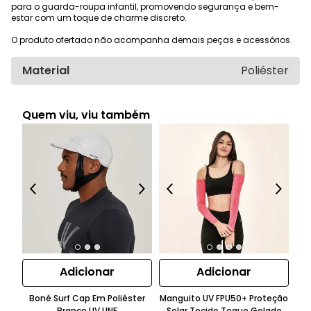
para o guarda-roupa infantil, promovendo segurança e bem-
estar com um toque de charme discreto.
O produto ofertado não acompanha demais peças e acessórios.
Material
Poliéster
Quem viu, viu também
Adicionar
Adicionar
Boné Surf Cap Em Poliéster
Manguito UV FPU50+ Proteção
M
Branco UV.LINE
Solar Tecido Toque Gelado