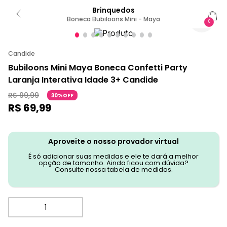
Brinquedos
Boneca Bubiloons Mini - Maya
0
Candide
Bubiloons Mini Maya Boneca Confetti Party
Laranja Interativa Idade 3+ Candide
R$
99
,
99
30%OFF
R$
69
,
99
Aproveite o nosso provador virtual
É só adicionar suas medidas e ele te dará a melhor
opção de tamanho. Ainda ficou com dúvida?
Consulte nossa tabela de medidas.