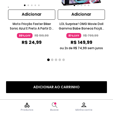
Adicionar
Adicionar
Moto Fricção Faster Biker
LOL Surprise! OMG Movie Doll
LO
Sonic Azul E Preto A Partir De
Gamma Babe Boneca Ficção
Ms 
Três Anos Candide
Científica Roxo Metálico 5-7
Ros
R$
199
,
99
R$
799
,
99
88%OFF
81%OFF
Anos Candide
R$
24
,
99
R$
149
,
99
ou 2x de
R$
74
,
99
sem juros
ou
ADICIONAR AO CARRINHO
Produtos
Busca
Minha conta