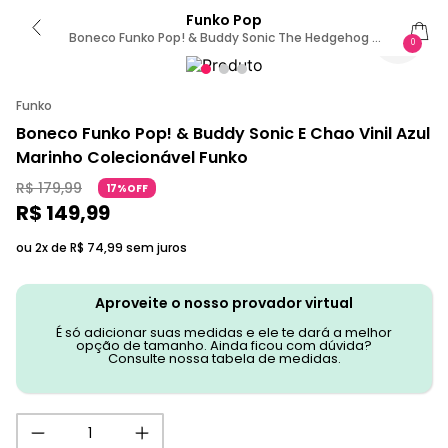
Funko Pop
Boneco Funko Pop! & Buddy Sonic The Hedgehog -
0
Sonic E Chao
Funko
Boneco Funko Pop! & Buddy Sonic E Chao Vinil Azul
Marinho Colecionável Funko
R$
179
,
99
17%OFF
R$
149
,
99
ou 2x de
R$
74
,
99
sem juros
Aproveite o nosso provador virtual
É só adicionar suas medidas e ele te dará a melhor
opção de tamanho. Ainda ficou com dúvida?
Consulte nossa tabela de medidas.