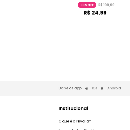
Candide
R$
199
,
99
88%OFF
R$
24
,
99
Baixe os app:
Institucional
O que é a Privalia?