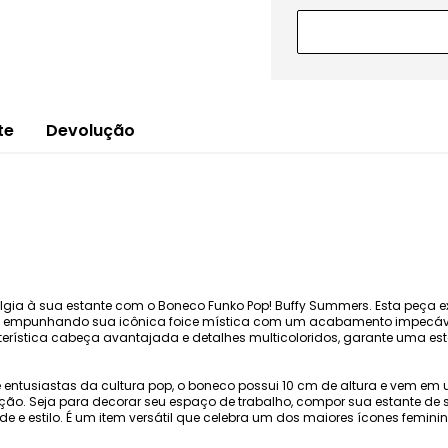
te
Devolução
gia à sua estante com o Boneco Funko Pop! Buffy Summers. Esta peça e
 empunhando sua icônica foice mística com um acabamento impecável 
cterística cabeça avantajada e detalhes multicoloridos, garante uma es
 e entusiastas da cultura pop, o boneco possui 10 cm de altura e vem 
o. Seja para decorar seu espaço de trabalho, compor sua estante de sé
de e estilo. É um item versátil que celebra um dos maiores ícones feminin