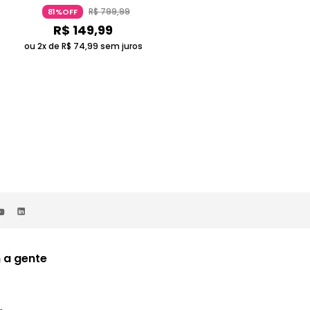
14 Anos Candide
Multicolorido 3-4 Anos Candide
R$
799
,
99
R$
399
,
99
81%OFF
80%OFF
R$
149
,
99
R$
78
,
00
ou 2x de
R$
74
,
99
sem juros
 a gente