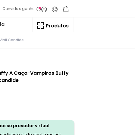
Convide e ganhe
da
Produtos
Vinil Candide
uffy A Caça-Vampiros Buffy
 Candide
nosso provador virtual
 medidas e ele te dará a melhor