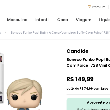
Premium
Masculino
Infantil
Casa
Viagem
Liqui
s
Boneco Funko Pop! Buffy A Caça-Vampiros Buffy Com Foice 1728 
Candide
Boneco Funko Pop! B
Com Foice 1728 Vinil
R$
149
,
99
ou 2x de
R$
74
,
99
sem juros
Aproveite o 
É só adicionar suas