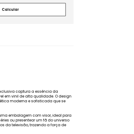
xclusiva captura a essência da
em vinil de alta qualidade. O design
tética moderna e sofisticada que se
em uma embalagem com visor, ideal para
ries ou presentear um fã do universo
os da televisão, trazendo a força de