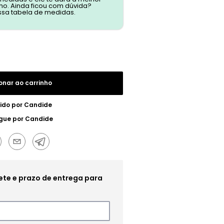
o. Ainda ficou com dúvida?
ssa tabela de medidas.
onar ao carrinho
ido por
Candide
gue por
Candide