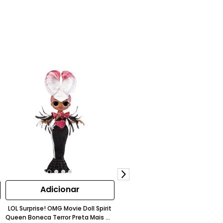
Adicionar
Adicionar
LOL Surprise! OMG Movie Doll Spirit
School Time Cocomelon Conjun
Queen Boneca Terror Preta Mais De
De Bonecos JJ Bella Sra. Appleber