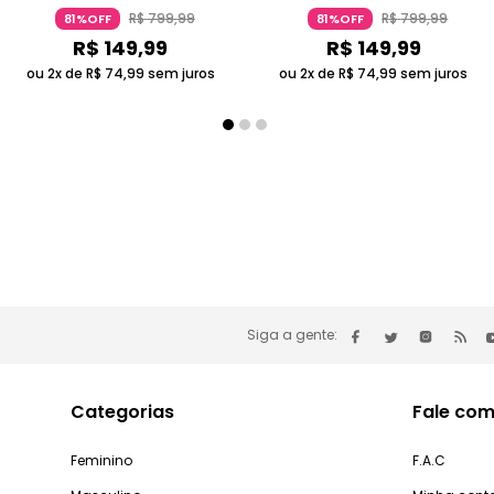
Científica Roxo Metálico 5-7 Anos
Roxo 5-7 Anos Candide
R$
799
,
99
R$
799
,
99
81%OFF
81%OFF
Candide
R$
149
,
99
R$
149
,
99
ou 2x de
R$
74
,
99
sem juros
ou 2x de
R$
74
,
99
sem juros
Siga a gente:
Categorias
Fale com
Feminino
F.A.C