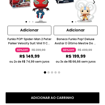
Adicionar
Adicionar
Funko POP! Spider-Man 2 Peter
Boneco Funko Pop! Deluxe
B
Parker Velocity Suit Vinil 11 Cm
Avatar O Último Mestre Do Ar
Cai
Marvel
Aang Amarelo 14Cm Funko
R$
399
,
99
R$
499
,
99
63%OFF
60%OFF
R$
149
,
99
R$
199
,
99
ou 2x de
R$
74
,
99
sem juros
ou 3x de
R$
66
,
66
sem juros
ADICIONAR AO CARRINHO