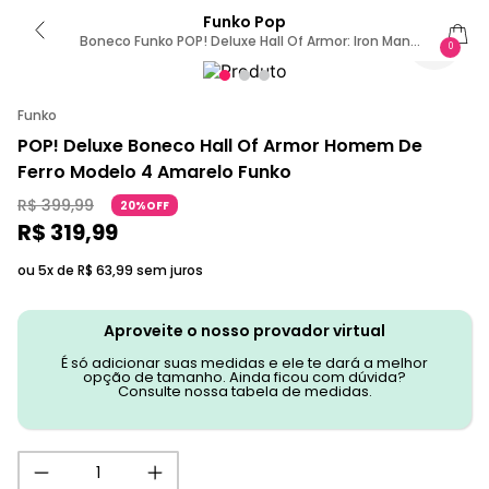
Funko Pop
Boneco Funko POP! Deluxe Hall Of Armor: Iron Man
0
Model 4
Funko
POP! Deluxe Boneco Hall Of Armor Homem De
Ferro Modelo 4 Amarelo Funko
R$
399
,
99
20%OFF
R$
319
,
99
ou 5x de
R$
63
,
99
sem juros
Aproveite o nosso provador virtual
É só adicionar suas medidas e ele te dará a melhor
opção de tamanho. Ainda ficou com dúvida?
Consulte nossa tabela de medidas.