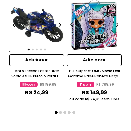
Adicionar
Adicionar
Moto Fricção Faster Biker
LOL Surprise! OMG Movie Doll
LO
Sonic Azul E Preto A Partir De
Gamma Babe Boneca Ficção
Ms 
Três Anos Candide
Científica Roxo Metálico 5-7
Ros
R$
199
,
99
R$
799
,
99
88%OFF
81%OFF
Anos Candide
R$
24
,
99
R$
149
,
99
ou 2x de
R$
74
,
99
sem juros
ou