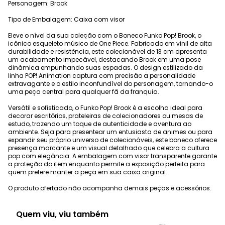
Personagem: Brook
Tipo de Embalagem: Caixa com visor
Eleve o nível da sua coleção com o Boneco Funko Pop! Brook, o
icônico esqueleto músico de One Piece. Fabricado em vinil de alta
durabilidade e resistência, este colecionável de 13 cm apresenta
um acabamento impecável, destacando Brook em uma pose
dinâmica empunhando suas espadas. O design estilizado da
linha POP! Animation captura com precisão a personalidade
extravagante e o estilo inconfundível do personagem, tornando-o
uma peça central para qualquer fã da franquia.
Versátil e sofisticado, o Funko Pop! Brook é a escolha ideal para
decorar escritórios, prateleiras de colecionadores ou mesas de
estudo, trazendo um toque de autenticidade e aventura ao
ambiente. Seja para presentear um entusiasta de animes ou para
expandir seu próprio universo de colecionáveis, este boneco oferece
presença marcante e um visual detalhado que celebra a cultura
pop com elegância. A embalagem com visor transparente garante
a proteção do item enquanto permite a exposição perfeita para
quem prefere manter a peça em sua caixa original.
O produto ofertado não acompanha demais peças e acessórios.
Quem viu, viu também