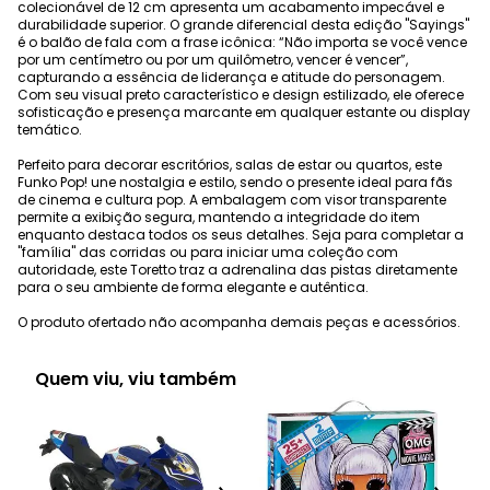
colecionável de 12 cm apresenta um acabamento impecável e
durabilidade superior. O grande diferencial desta edição "Sayings"
é o balão de fala com a frase icônica: “Não importa se você vence
por um centímetro ou por um quilômetro, vencer é vencer”,
capturando a essência de liderança e atitude do personagem.
Com seu visual preto característico e design estilizado, ele oferece
sofisticação e presença marcante em qualquer estante ou display
temático.
Perfeito para decorar escritórios, salas de estar ou quartos, este
Funko Pop! une nostalgia e estilo, sendo o presente ideal para fãs
de cinema e cultura pop. A embalagem com visor transparente
permite a exibição segura, mantendo a integridade do item
enquanto destaca todos os seus detalhes. Seja para completar a
"família" das corridas ou para iniciar uma coleção com
autoridade, este Toretto traz a adrenalina das pistas diretamente
para o seu ambiente de forma elegante e autêntica.
O produto ofertado não acompanha demais peças e acessórios.
Quem viu, viu também