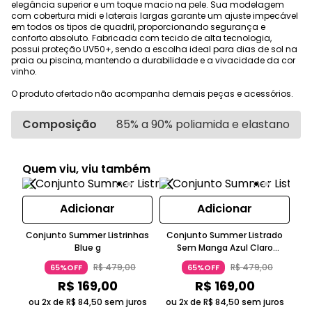
elegância superior e um toque macio na pele. Sua modelagem
com cobertura midi e laterais largas garante um ajuste impecável
em todos os tipos de quadril, proporcionando segurança e
conforto absoluto. Fabricada com tecido de alta tecnologia,
possui proteção UV50+, sendo a escolha ideal para dias de sol na
praia ou piscina, mantendo a durabilidade e a vivacidade da cor
vinho.
O produto ofertado não acompanha demais peças e acessórios.
Composição
85% a 90% poliamida e elastano
Quem viu, viu também
Adicionar
Adicionar
Conjunto Summer Listrinhas
Conjunto Summer Listrado
Blue g
Sem Manga Azul Claro
C
Suntime
Top
R$
479
,
00
R$
479
,
00
65%OFF
65%OFF
R$
169
,
00
R$
169
,
00
ou 2x de
R$
84
,
50
sem juros
ou 2x de
R$
84
,
50
sem juros