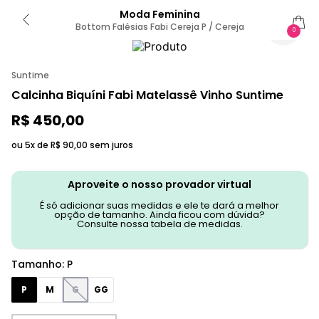
Moda Feminina
Bottom Falésias Fabi Cereja P / Cereja
0
Suntime
Calcinha Biquíni Fabi Matelassê Vinho Suntime
R$
450
,
00
ou 5x de
R$
90
,
00
sem juros
Aproveite o nosso provador virtual
É só adicionar suas medidas e ele te dará a melhor
opção de tamanho. Ainda ficou com dúvida?
Consulte nossa tabela de medidas.
Tamanho
:
P
P
M
G
GG