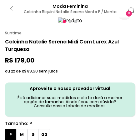
Moda Feminina
Calcinha Biquini Natalie Serena Menta P / Menta
0
Suntime
Calcinha Natalie Serena Midi Com Lurex Azul
Turquesa
R$
179
,
00
ou 2x de
R$
89
,
50
sem juros
Aproveite o nosso provador virtual
É só adicionar suas medidas e ele te dará a melhor
opção de tamanho. Ainda ficou com dúvida?
Consulte nossa tabela de medidas.
Tamanho
:
P
P
M
G
GG