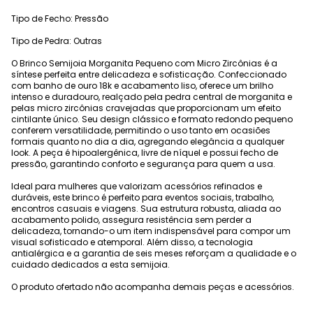
Tipo de Fecho: Pressão
Tipo de Pedra: Outras
O Brinco Semijoia Morganita Pequeno com Micro Zircônias é a
síntese perfeita entre delicadeza e sofisticação. Confeccionado
com banho de ouro 18k e acabamento liso, oferece um brilho
intenso e duradouro, realçado pela pedra central de morganita e
pelas micro zircônias cravejadas que proporcionam um efeito
cintilante único. Seu design clássico e formato redondo pequeno
conferem versatilidade, permitindo o uso tanto em ocasiões
formais quanto no dia a dia, agregando elegância a qualquer
look. A peça é hipoalergênica, livre de níquel e possui fecho de
pressão, garantindo conforto e segurança para quem a usa.
Ideal para mulheres que valorizam acessórios refinados e
duráveis, este brinco é perfeito para eventos sociais, trabalho,
encontros casuais e viagens. Sua estrutura robusta, aliada ao
acabamento polido, assegura resistência sem perder a
delicadeza, tornando-o um item indispensável para compor um
visual sofisticado e atemporal. Além disso, a tecnologia
antialérgica e a garantia de seis meses reforçam a qualidade e o
cuidado dedicados a esta semijoia.
O produto ofertado não acompanha demais peças e acessórios.