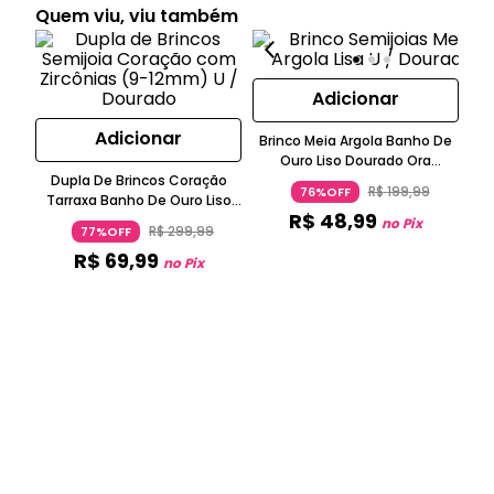
Quem viu, viu também
Adicionar
Adicionar
Brinco Meia Argola Banho De
Ouro Liso Dourado Ora
Dupla De Brincos Coração
Semijoias
Art
R$
199
,
99
76%OFF
Tarraxa Banho De Ouro Liso
Mic
R$
48
,
99
Cravejado De Zircônias
1
no Pix
R$
299
,
99
77%OFF
Dourado Ora Semijoias
R$
69
,
99
no Pix