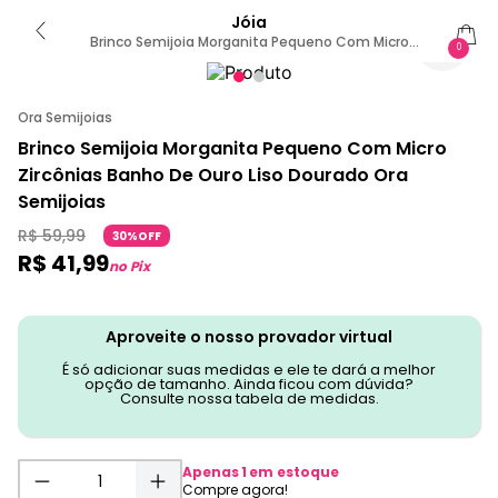
Jóia
Brinco Semijoia Morganita Pequeno Com Micro
0
Zircônias U / Dourado
Ora Semijoias
Brinco Semijoia Morganita Pequeno Com Micro
Zircônias Banho De Ouro Liso Dourado Ora
Semijoias
R$
59
,
99
30%OFF
R$
41
,
99
no Pix
Aproveite o nosso provador virtual
É só adicionar suas medidas e ele te dará a melhor
opção de tamanho. Ainda ficou com dúvida?
Consulte nossa tabela de medidas.
Apenas
1
em estoque