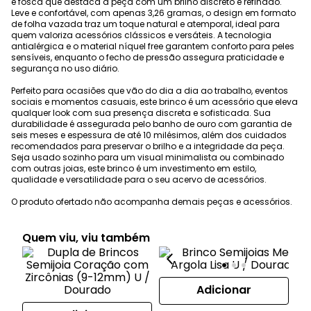
e fosca que destaca a peça com um brilho discreto e refinado.
Leve e confortável, com apenas 3,26 gramas, o design em formato
de folha vazada traz um toque natural e atemporal, ideal para
quem valoriza acessórios clássicos e versáteis. A tecnologia
antialérgica e o material níquel free garantem conforto para peles
sensíveis, enquanto o fecho de pressão assegura praticidade e
segurança no uso diário.
Perfeito para ocasiões que vão do dia a dia ao trabalho, eventos
sociais e momentos casuais, este brinco é um acessório que eleva
qualquer look com sua presença discreta e sofisticada. Sua
durabilidade é assegurada pelo banho de ouro com garantia de
seis meses e espessura de até 10 milésimos, além dos cuidados
recomendados para preservar o brilho e a integridade da peça.
Seja usado sozinho para um visual minimalista ou combinado
com outras joias, este brinco é um investimento em estilo,
qualidade e versatilidade para o seu acervo de acessórios.
O produto ofertado não acompanha demais peças e acessórios.
Quem viu, viu também
Adicionar