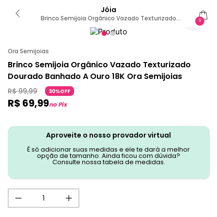
Jóia
Brinco Semijoia Orgânico Vazado Texturizado
0
Banhado A Ouro U / Dourado
Ora Semijoias
Brinco Semijoia Orgânico Vazado Texturizado
Dourado Banhado A Ouro 18K Ora Semijoias
R$
99
,
99
30%OFF
R$
69
,
99
no Pix
Aproveite o nosso provador virtual
É só adicionar suas medidas e ele te dará a melhor
opção de tamanho. Ainda ficou com dúvida?
Consulte nossa tabela de medidas.