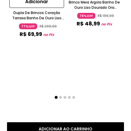
Adicionar
Brinco Meia Argola Banho De
Ouro Liso Dourado Ora
Dupla De Brincos Coração
Semijoias
R$
199
,
99
76%OFF
Tarraxa Banho De Ouro Liso
R$
48
,
99
Cravejado De Zircônias
no Pix
R$
299
,
99
77%OFF
Dourado Ora Semijoias
R$
69
,
99
no Pix
Art
Mic
1
ADICIONAR AO CARRINHO