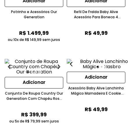
Adicionar
Adicionar
Potrinho e Acessórios Our
Refil De Fralda Baby Alive
Generation
Acessório Para Boneca 4
Unidades Hasbro
R$
1
.
499
,
99
R$
49
,
99
ou 10x de
R$
149
,
99
sem juros
Adicionar
Adicionar
Acessório Baby Alive Lanchinho
Conjunto De Roupa Country Our
Mágico Mamadeira E Cookie
Generation Com Chapéu Rosa
Interativo Hasbro
Candide
R$
49
,
99
R$
399
,
99
ou 5x de
R$
79
,
99
sem juros