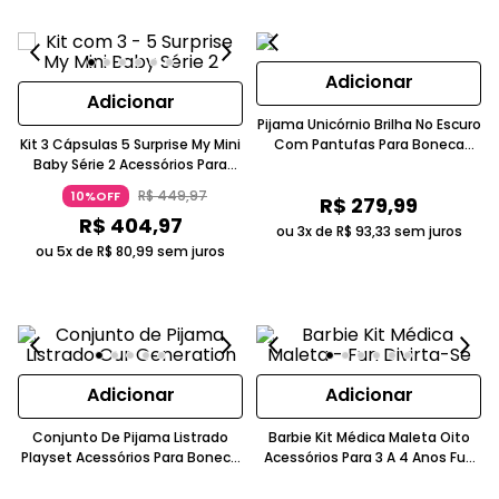
Adicionar
Adicionar
Pijama Unicórnio Brilha No Escuro
Kit 3 Cápsulas 5 Surprise My Mini
Com Pantufas Para Boneca
Baby Série 2 Acessórios Para
46cm Our Generation Candide
Bonecas Candide
R$
449
,
97
10%OFF
R$
279
,
99
R$
404
,
97
ou 3x de
R$
93
,
33
sem juros
ou 5x de
R$
80
,
99
sem juros
Adicionar
Adicionar
Conjunto De Pijama Listrado
Barbie Kit Médica Maleta Oito
Playset Acessórios Para Boneca
Acessórios Para 3 A 4 Anos Fun
46cm Rosa Candide
Divirta-Se