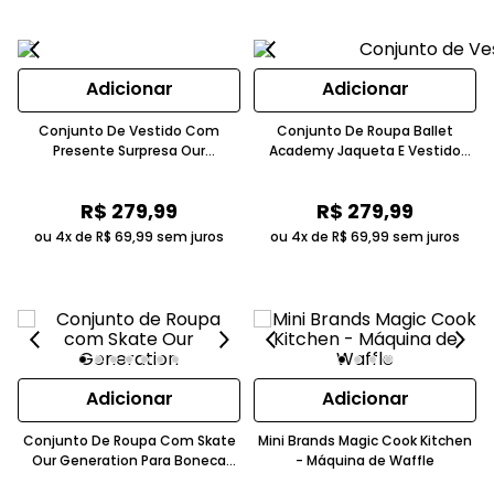
Adicionar
Adicionar
Conjunto De Vestido Com
Conjunto De Roupa Ballet
Presente Surpresa Our
Academy Jaqueta E Vestido
Generation Roxo Candide
Rosa Para Boneca 46cm Our
Generation Candide
R$
279
,
99
R$
279
,
99
ou 4x de
R$
69
,
99
sem juros
ou 4x de
R$
69
,
99
sem juros
Adicionar
Adicionar
Conjunto De Roupa Com Skate
Mini Brands Magic Cook Kitchen
Our Generation Para Boneca
- Máquina de Waffle
46cm Rosa Candide