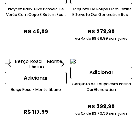
Playset Baby Alive Passeio De
Conjunto De Roupa Com Patins
Verão Com Copo E Batom Rosa
E Sorvete Our Generation Rosa
Hasbro
Candide
R$
49
,
99
R$
279
,
99
ou 4x de
R$
69
,
99
sem juros
Adicionar
Adicionar
Conjunto de Roupa com Patins
Berço Rosa - Monte Libano
Our Generation
R$
399
,
99
R$
117
,
99
ou 5x de
R$
79
,
99
sem juros