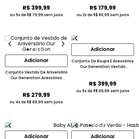
R$
399
,
99
R$
179
,
99
ou 5x de
R$
79
,
99
sem juros
ou 2x de
R$
89
,
99
sem juros
Adicionar
Adicionar
Conjunto De Roupa E Acessórios
Our Generation Vestido
Conjunto Vestido De Aniversário
Jardineira Rosa Para Boneca
Our Generation Acessórios
46cm Candide
R$
399
,
99
Boneca 46cm Rosa Candide
ou 6x de
R$
66
,
66
sem juros
R$
279
,
99
ou 4x de
R$
69
,
99
sem juros
Adicionar
Adicionar