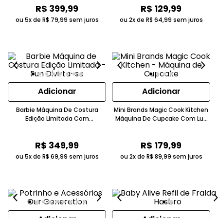
R$
399
,
99
R$
129
,
99
ou 5x de
R$
79
,
99
sem juros
ou 2x de
R$
64
,
99
sem juros
Adicionar
Adicionar
Barbie Máquina De Costura
Mini Brands Magic Cook Kitchen
Edição Limitada Com
Máquina De Cupcake Com Luz
Movimento 5-7 Anos Fun Divirta
UV Amarelo E Branco Candide
Se
R$
349
,
99
R$
179
,
99
ou 5x de
R$
69
,
99
sem juros
ou 2x de
R$
89
,
99
sem juros