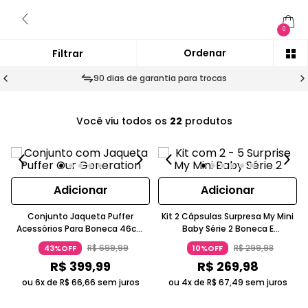
0
90 dias de garantia para trocas
Você viu todos os
22
produtos
Adicionar
Adicionar
Conjunto Jaqueta Puffer
Kit 2 Cápsulas Surpresa My Mini
Acessórios Para Boneca 46cm
Baby Série 2 Boneca E
Roxo Our Generation Candide
Acessórios Candide
R$
699
,
99
R$
299
,
98
43%OFF
10%OFF
R$
399
,
99
R$
269
,
98
ou 6x de
R$
66
,
66
sem juros
ou 4x de
R$
67
,
49
sem juros