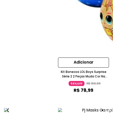
Adicionar
Kit Bonecos LOL Boys Surprise
Série 2 2 Peças Muda Cor Na
Água Com Movimento 5-7 Anos
R$
169
,
99
54%OFF
Candide
R$
78
,
99