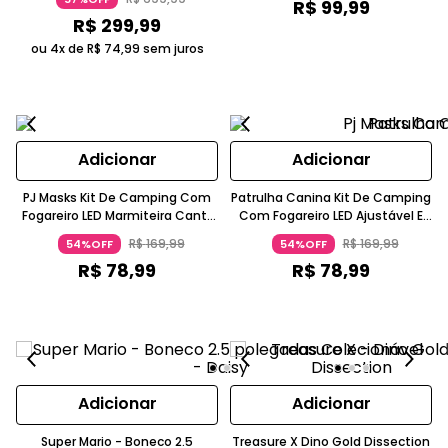
R$
99
,
99
Três A Quatro Anos
R$
299
,
99
ou 4x de
R$
74
,
99
sem juros
Adicionar
Adicionar
PJ Masks Kit De Camping Com
Patrulha Canina Kit De Camping
Fogareiro LED Marmiteira Cantil
Com Fogareiro LED Ajustável E
3-4 Anos Candide
Cantil Vermelho E Azul 3+ Anos
R$
169
,
99
R$
169
,
99
54%OFF
54%OFF
Candide
R$
78
,
99
R$
78
,
99
Adicionar
Adicionar
Super Mario - Boneco 2.5
Treasure X Dino Gold Dissection