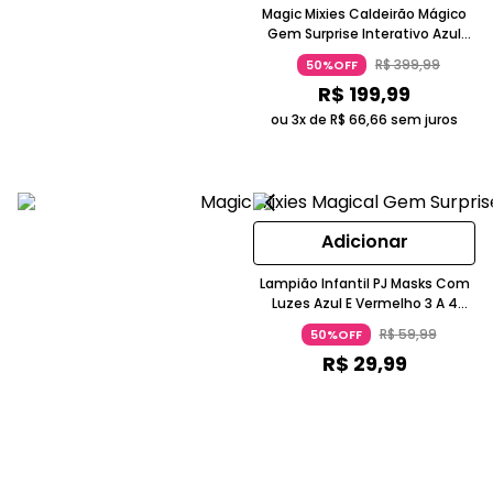
Magic Mixies Caldeirão Mágico
Gem Surprise Interativo Azul
Para 5 Anos Candide
R$
399
,
99
50%OFF
R$
199
,
99
ou 3x de
R$
66
,
66
sem juros
Adicionar
Lampião Infantil PJ Masks Com
Luzes Azul E Vermelho 3 A 4
Anos Candide
R$
59
,
99
50%OFF
R$
29
,
99