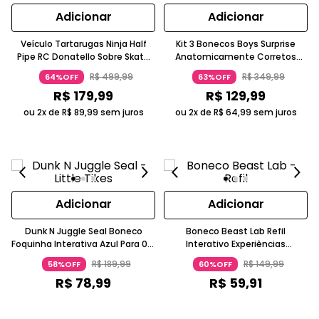
Adicionar
Adicionar
Veículo Tartarugas Ninja Half
Kit 3 Bonecos Boys Surprise
Pipe RC Donatello Sobre Skate
Anatomicamente Corretos
Roxo Rádio Controle Sete
Com Movimento Surpresa Água
R$
499
,
99
R$
349
,
99
64%OFF
63%OFF
Funções Candide
5-7 Anos LOL Surprise
R$
179
,
99
R$
129
,
99
ou 2x de
R$
89
,
99
sem juros
ou 2x de
R$
64
,
99
sem juros
Adicionar
Adicionar
Dunk N Juggle Seal Boneco
Boneco Beast Lab Refil
Foquinha Interativa Azul Para 0 A
Interativo Experiências
6 Meses Candide Little Tikes
Científicas A Partir De 3 Anos
R$
189
,
99
R$
149
,
99
58%OFF
60%OFF
Candide
R$
78
,
99
R$
59
,
91