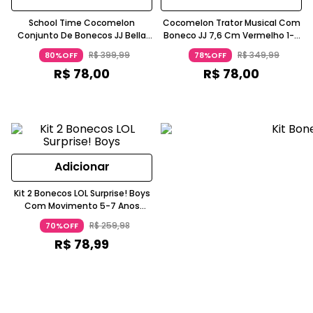
School Time Cocomelon
Cocomelon Trator Musical Com
Conjunto De Bonecos JJ Bella
Boneco JJ 7,6 Cm Vermelho 1-2
Sra. Appleberry Multicolorido 3-4
Anos Candide
R$
399
,
99
R$
349
,
99
80%OFF
78%OFF
Anos Candide
R$
78
,
00
R$
78
,
00
Adicionar
Kit 2 Bonecos LOL Surprise! Boys
Com Movimento 5-7 Anos
Candide
R$
259
,
98
70%OFF
R$
78
,
99