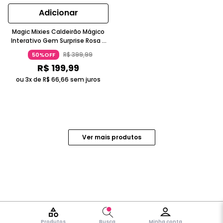
Adicionar
Magic Mixies Caldeirão Mágico
Interativo Gem Surprise Rosa 5
Anos Candide
R$
399
,
99
50%OFF
R$
199
,
99
ou 3x de
R$
66
,
66
sem juros
Produtos
Busca
Minha conta