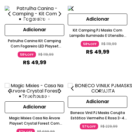
Adicionar
Adicionar
Kit Camping PJ Masks Com
Lampião Iluminado E Utensílios
Patrulha Canina Kit Camping
Azul/Vermelho 3+ Candide
R$
119
,
99
58%OFF
Com Fogareiro LED Playset
R$
49
,
99
Vermelho E Azul 3 A 4 Anos
R$
119
,
99
58%OFF
Candide
R$
49
,
99
Adicionar
Adicionar
Boneco Vinil PJ Masks Corujita
Magic Mixies Casa Na Árvore
Estático Vermelho E Rosa 3-4
Playset Crystal Forest Com
Anos Candide
R$
229
,
99
57%OFF
Luzes UV Mixling Candide Para
R$
699
,
99
57%OFF