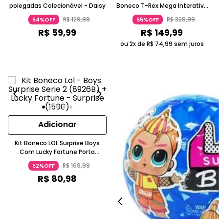
polegadas Colecionável - Daisy
Boneco T-Rex Mega Interativo
Vermelho E Dourado A Partir De
R$
129
,
99
R$
329
,
99
54%OFF
55%OFF
Cinco Anos Candide
R$
59
,
99
R$
149
,
99
ou 2x de
R$
74
,
99
sem juros
Adicionar
Kit Boneco LOL Surprise Boys
Com Lucky Fortune Porta
Bracelete Reage À Água Série 2
R$
169
,
99
52%OFF
5-7 Anos Candide
R$
80
,
98