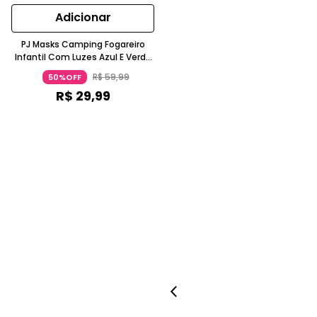
Adicionar
PJ Masks Camping Fogareiro
Infantil Com Luzes Azul E Verde
3 Anos Candide
R$
59
,
99
50%OFF
R$
29
,
99