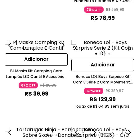
Punk Preto E Branco 5 A 7 Anos
Com Movimento Candide
R$
259
,
98
70%OFF
R$
78
,
99
Adicionar
Adicionar
PJ Masks Kit Camping Com
Lampião LED Cantil E Acessórios
Boneco LOL Boys Surprise Kit
3 A 4 Anos Candide
Com 3 Série 2 Com Movimento
R$
119
,
99
67%OFF
Surpresa Com Água 5-7 Anos
R$
389
,
97
67%OFF
R$
39
,
99
Candide
R$
129
,
99
ou 2x de
R$
64
,
99
sem juros