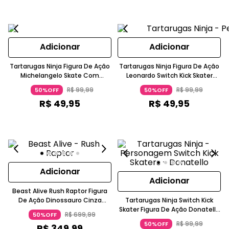
Adicionar
Adicionar
Tartarugas Ninja Figura De Ação
Tartarugas Ninja Figura De Ação
Michelangelo Skate Com
Leonardo Switch Kick Skater
Movimento 5-7 Anos Candide
Skate A Corda Com Movimento
R$
99
,
99
R$
99
,
99
50%OFF
50%OFF
5-7 Anos Candide
R$
49
,
95
R$
49
,
95
Adicionar
Adicionar
Beast Alive Rush Raptor Figura
De Ação Dinossauro Cinza
Tartarugas Ninja Switch Kick
Escuro Faixa Azul Com Controle
Skater Figura De Ação Donatello
R$
699
,
99
50%OFF
Remoto 7 Funções Candide
Com Movimento Máscara Roxa
R$
99
,
99
50%OFF
R$
349
,
99
5-7 Anos Candide