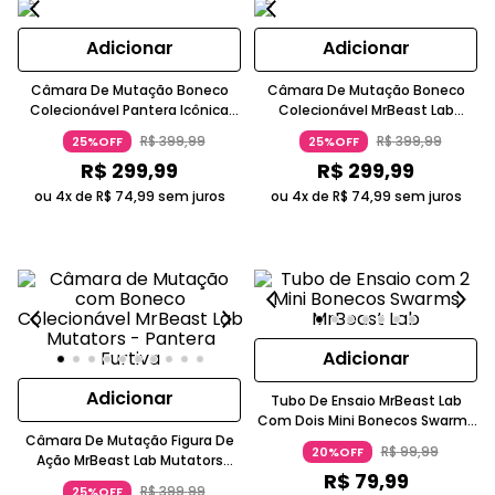
Adicionar
Adicionar
Câmara De Mutação Boneco
Câmara De Mutação Boneco
Colecionável Pantera Icônica
Colecionável MrBeast Lab
MrBeast Lab Mutators Mais De 14
Mutators Pantera Metálica
R$
399
,
99
R$
399
,
99
25%OFF
25%OFF
Anos Interativo Candide
Interativa Cinco Anos Candide
R$
299
,
99
R$
299
,
99
ou 4x de
R$
74
,
99
sem juros
ou 4x de
R$
74
,
99
sem juros
Adicionar
Adicionar
Tubo De Ensaio MrBeast Lab
Com Dois Mini Bonecos Swarms
Câmara De Mutação Figura De
2,5Cm Com Movimento
R$
99
,
99
20%OFF
Ação MrBeast Lab Mutators
Colecionáveis 5-7 Anos
R$
79
,
99
Pantera Furtiva Azul Interativa
Candide
R$
399
,
99
25%OFF