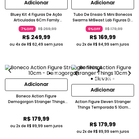
Adicionar
Adicionar
Bluey Kit 4 Figuras De Ação
Tubo De Ensaio 5 Mini Bonecos
Articuladas 6Cm Family
Swarms MrBeast Lab Figuras De
Candide
Ação Azul Translúcido 5-7 Anos
R$
269
,
99
R$
179
,
99
7%OFF
6%OFF
Candide
R$
249
,
99
R$
169
,
99
ou 4x de
R$
62
,
49
sem juros
ou 2x de
R$
84
,
99
sem juros
Adicionar
Adicionar
Boneco Action Figure
Demogorgon Stranger Things
Action Figure Eleven Stranger
Cinza E Vermelho 10 Cm
Things Temporada 5 10cm
Articulado Mais De 14 Anos
Articulada 14+ Candide
R$
179
,
99
Candide
R$
179
,
99
ou 2x de
R$
89
,
99
sem juros
ou 2x de
R$
89
,
99
sem juros