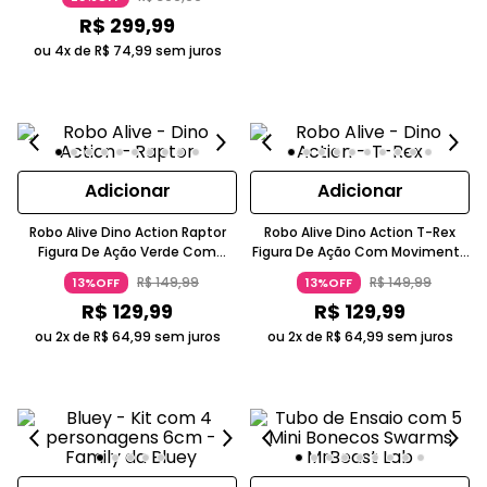
Candide
R$
299
,
99
ou 4x de
R$
74
,
99
sem juros
Adicionar
Adicionar
Robo Alive Dino Action Raptor
Robo Alive Dino Action T-Rex
Figura De Ação Verde Com
Figura De Ação Com Movimento
Movimento E Rugido A Partir De
E Som Vermelho Preto 5-7 Anos
R$
149
,
99
R$
149
,
99
13%OFF
13%OFF
Três Anos Candide
Candide
R$
129
,
99
R$
129
,
99
ou 2x de
R$
64
,
99
sem juros
ou 2x de
R$
64
,
99
sem juros