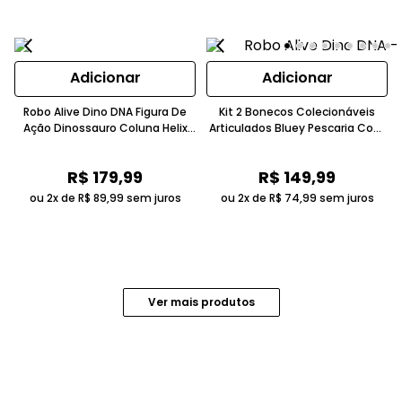
Adicionar
Adicionar
Robo Alive Dino DNA Figura De
Kit 2 Bonecos Colecionáveis
Ação Dinossauro Coluna Helix
Articulados Bluey Pescaria Com
Iluminada Verde 5-7 Anos Com
Vovô 6 Cm Candide
Movimento Candide
R$
179
,
99
R$
149
,
99
ou 2x de
R$
89
,
99
sem juros
ou 2x de
R$
74
,
99
sem juros