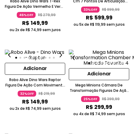
Robo Alive Dino Wars T-Rex
Cm 7 Pontos De Articulação
Figura De Ação Vermelho E Verde
Vermelho E Azul Mais De 14 Anos
R$
899
,
99
33%OFF
5-7 Anos Lança Dardos Candide
Candide
R$
279
,
99
46%OFF
R$
599
,
99
R$
149
,
99
ou 5x de
R$
119
,
99
sem juros
ou 2x de
R$
74
,
99
sem juros
Adicionar
Adicionar
Robo Alive Dino Wars Raptor
Figura De Ação Com Movimento
Mega Minions Câmara De
E Luz Laranja Armadura
Transformação Figuras De Ação
R$
219
,
99
32%OFF
Removível Candide
Jerry Azul 3-4 Anos Luzes E Sons
R$
399
,
99
25%OFF
R$
149
,
99
Candide
R$
299
,
99
ou 2x de
R$
74
,
99
sem juros
ou 4x de
R$
74
,
99
sem juros