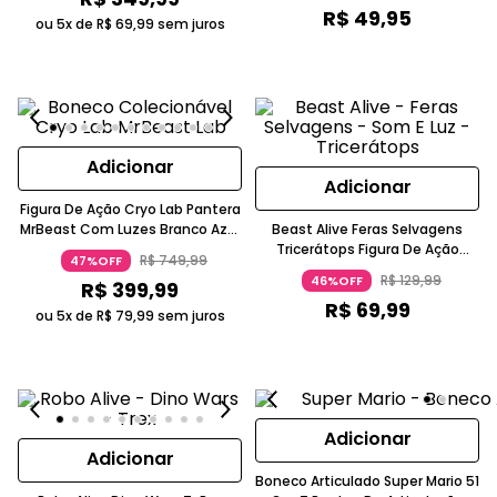
R$
49
,
95
ou 5x de
R$
69
,
99
sem juros
Adicionar
Adicionar
Figura De Ação Cryo Lab Pantera
MrBeast Com Luzes Branco Azul
Beast Alive Feras Selvagens
Translúcido Candide
Tricerátops Figura De Ação
R$
749
,
99
47%OFF
Verde Com Som E Luz Com
R$
129
,
99
46%OFF
R$
399
,
99
Movimento 5-7 Anos Candide
R$
69
,
99
ou 5x de
R$
79
,
99
sem juros
Adicionar
Adicionar
Boneco Articulado Super Mario 51