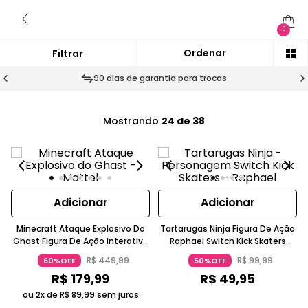
0
90 dias de garantia para trocas
Mostrando
24 de 38
Adicionar
Adicionar
Minecraft Ataque Explosivo Do
Tartarugas Ninja Figura De Ação
Ghast Figura De Ação Interativa
Raphael Switch Kick Skaters
5-7 Anos Com Guerreiro Piglin
Com Corda 5-7 Anos Candide
R$
449
,
99
R$
99
,
99
60%OFF
50%OFF
Mattel
R$
179
,
99
R$
49
,
95
ou 2x de
R$
89
,
99
sem juros