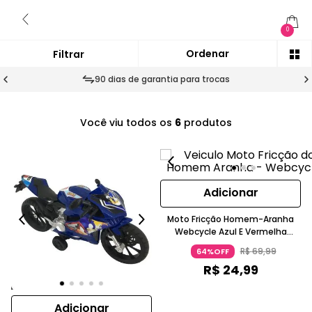
0
90 dias de garantia para trocas
Você viu todos os
6
produtos
Adicionar
Moto Fricção Homem-Aranha
Webcycle Azul E Vermelha
Candide
R$
69
,
99
64%OFF
R$
24
,
99
Adicionar