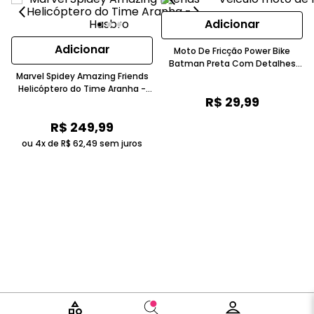
Adicionar
Adicionar
Moto De Fricção Power Bike
Batman Preta Com Detalhes
Marvel Spidey Amazing Friends
Cinza E Amarelos 5-7 Anos
Helicóptero do Time Aranha -
Candide
R$
29
,
99
Hasbro
R$
249
,
99
ou 4x de
R$
62
,
49
sem juros