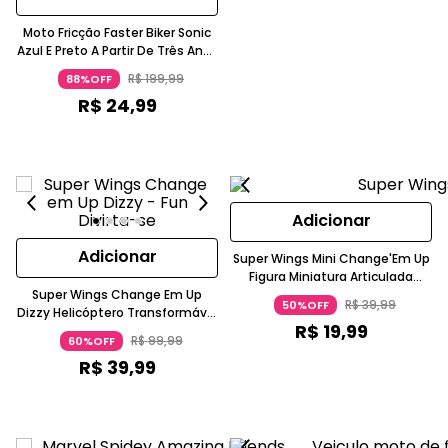
Moto Fricção Faster Biker Sonic
Azul E Preto A Partir De Três Anos
Candide
R$
199
,
99
88%OFF
R$
24
,
99
Adicionar
Adicionar
Super Wings Mini Change'Em Up
Figura Miniatura Articulada
Super Wings Change Em Up
Rescue Zoey Ambulância Fun
R$
39
,
99
50%OFF
Dizzy Helicóptero Transformável
Divirta-Se
R$
19
,
99
Rosa 10 Passos Fun Divirta Se
R$
99
,
99
60%OFF
R$
39
,
99