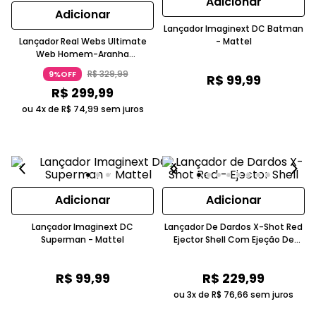
Adicionar
Adicionar
Lançador Imaginext DC Batman
Lançador Real Webs Ultimate
- Mattel
Web Homem-Aranha
Recarregável 5 Anos Hasbro
R$
329
,
99
9%OFF
R$
99
,
99
R$
299
,
99
ou 4x de
R$
74
,
99
sem juros
Adicionar
Adicionar
Lançador Imaginext DC
Lançador De Dardos X-Shot Red
Superman - Mattel
Ejector Shell Com Ejeção De
Cartuchos Vermelho Candide
R$
99
,
99
R$
229
,
99
ou 3x de
R$
76
,
66
sem juros