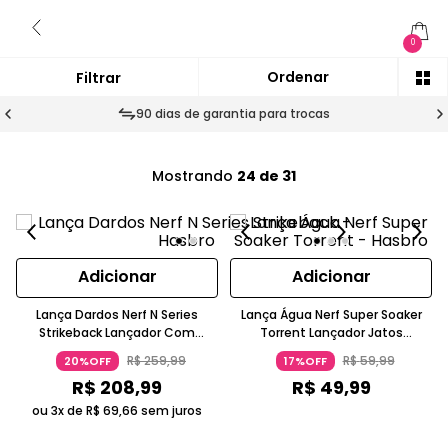
0
90 dias de garantia para trocas
Mostrando
24 de 31
Adicionar
Adicionar
Lança Dardos Nerf N Series
Lança Água Nerf Super Soaker
Strikeback Lançador Com
Torrent Lançador Jatos
Dezoito Dardos Clip Seis A Partir
Poderosos Para 5 A 7 Anos
R$
259
,
99
R$
59
,
99
20%OFF
17%OFF
De Oito Anos Hasbro
Hasbro
R$
208
,
99
R$
49
,
99
ou 3x de
R$
69
,
66
sem juros