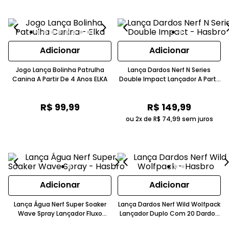
Adicionar
Adicionar
Jogo Lança Bolinha Patrulha
Lança Dardos Nerf N Series
Canina A Partir De 4 Anos ELKA
Double Impact Lançador A Partir
De 8 Anos Hasbro
R$
99
,
99
R$
149
,
99
ou 2x de
R$
74
,
99
sem juros
Adicionar
Adicionar
Lança Água Nerf Super Soaker
Lança Dardos Nerf Wild Wolfpack
Wave Spray Lançador Fluxo
Lançador Duplo Com 20 Dardos
Ondulado Para 5 A 7 Anos
5 A 7 Anos Hasbro