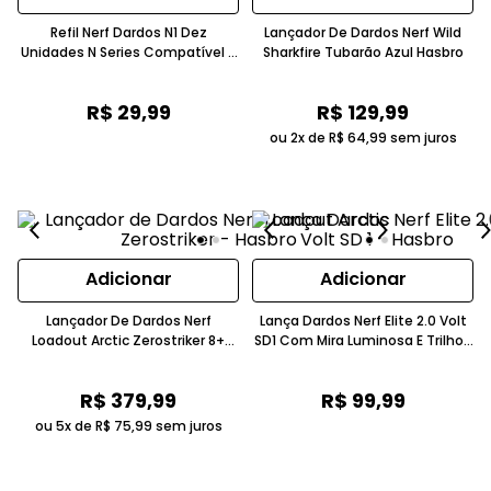
Refil Nerf Dardos N1 Dez
Lançador De Dardos Nerf Wild
Unidades N Series Compatível A
Sharkfire Tubarão Azul Hasbro
Partir De Oito Anos Hasbro
R$
29
,
99
R$
129
,
99
ou 2x de
R$
64
,
99
sem juros
Adicionar
Adicionar
Lançador De Dardos Nerf
Lança Dardos Nerf Elite 2.0 Volt
Loadout Arctic Zerostriker 8+
SD1 Com Mira Luminosa E Trilhos
Hasbro
Táticos Hasbro
R$
379
,
99
R$
99
,
99
ou 5x de
R$
75
,
99
sem juros