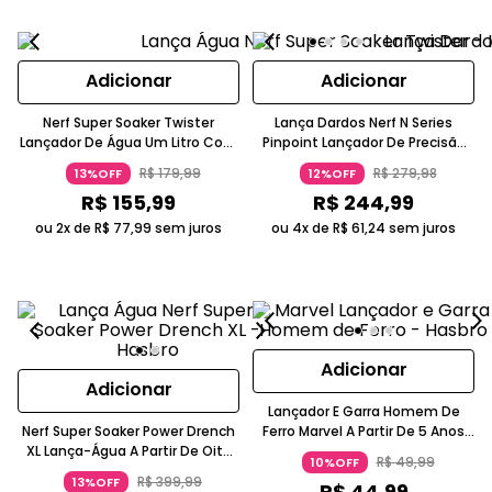
Adicionar
Adicionar
Nerf Super Soaker Twister
Lança Dardos Nerf N Series
Lançador De Água Um Litro Com
Pinpoint Lançador De Precisão
Hélice A Partir De Seis Anos
8+ Com 18 Dardos Hasbro
R$
179
,
99
R$
279
,
98
13%OFF
12%OFF
Hasbro
R$
155
,
99
R$
244
,
99
ou 2x de
R$
77
,
99
sem juros
ou 4x de
R$
61
,
24
sem juros
Adicionar
Adicionar
Lançador E Garra Homem De
Nerf Super Soaker Power Drench
Ferro Marvel A Partir De 5 Anos
XL Lança-Água A Partir De Oito
Hasbro
R$
49
,
99
10%OFF
Anos Hasbro
R$
399
,
99
13%OFF
R$
44
,
99