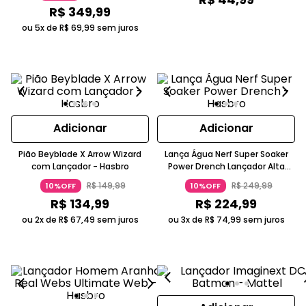
R$
349
,
99
ou 5x de
R$
69
,
99
sem juros
Adicionar
Adicionar
Pião Beyblade X Arrow Wizard
Lança Água Nerf Super Soaker
com Lançador - Hasbro
Power Drench Lançador Alta
Pressão Azul E Laranja A Partir De
R$
149
,
99
R$
249
,
99
10%OFF
10%OFF
8 Anos Hasbro
R$
134
,
99
R$
224
,
99
ou 2x de
R$
67
,
49
sem juros
ou 3x de
R$
74
,
99
sem juros