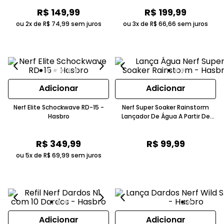
Hasbro
R$
149
,
99
R$
199
,
99
ou 2x de
R$
74
,
99
sem juros
ou 3x de
R$
66
,
66
sem juros
Adicionar
Adicionar
Nerf Elite Schockwave RD-15 -
Nerf Super Soaker Rainstorm
Hasbro
Lançador De Água A Partir De
Seis Anos Hasbro
R$
349
,
99
R$
99
,
99
ou 5x de
R$
69
,
99
sem juros
Adicionar
Adicionar