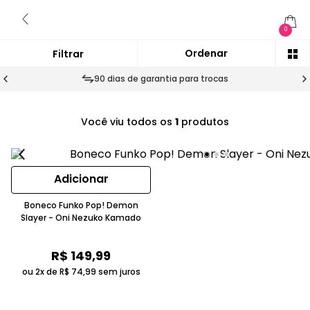
0
90 dias de garantia para trocas
Você viu todos os
1
produtos
Adicionar
Boneco Funko Pop! Demon
Slayer - Oni Nezuko Kamado
R$
149
,
99
ou 2x de
R$
74
,
99
sem juros