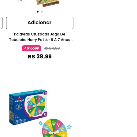
Adicionar
Palavras Cruzadas Jogo De
Tabuleiro Harry Potter 5 A 7 Anos
Xalingo
R$
64
,
99
40%OFF
R$
38
,
99