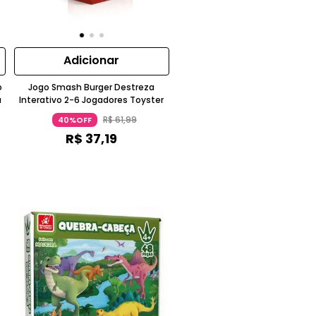
Adicionar
o
Jogo Smash Burger Destreza
a
Interativo 2-6 Jogadores Toyster
R$
61
,
99
40%OFF
R$
37
,
19