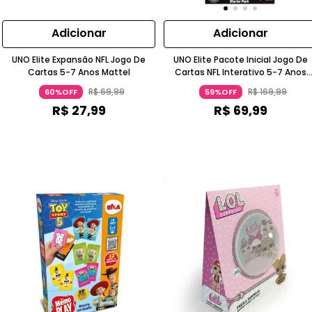
Adicionar
Adicionar
UNO Elite Expansão NFL Jogo De
UNO Elite Pacote Inicial Jogo De
Cartas 5-7 Anos Mattel
Cartas NFL Interativo 5-7 Anos
Mattel
R$
69
,
99
R$
169
,
99
60%OFF
59%OFF
R$
27
,
99
R$
69
,
99