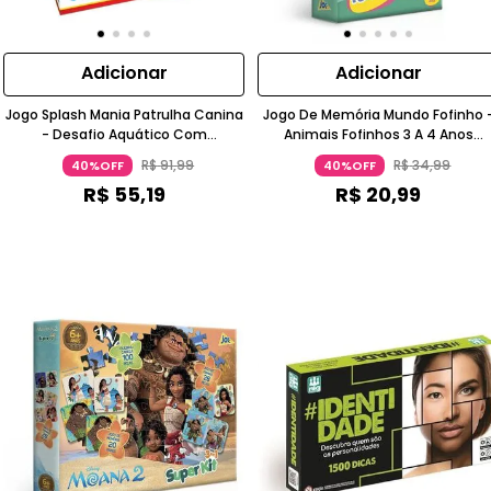
Adicionar
Adicionar
Jogo Splash Mania Patrulha Canina
Jogo De Memória Mundo Fofinho 
- Desafio Aquático Com
Animais Fofinhos 3 A 4 Anos
Movimento 5+ Anos Elka
Toyster
R$
91
,
99
R$
34
,
99
40%OFF
40%OFF
R$
55
,
19
R$
20
,
99