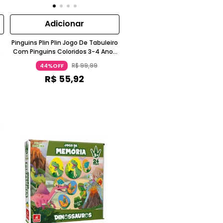
Adicionar
Pinguins Plin Plin Jogo De Tabuleiro
Com Pinguins Coloridos 3-4 Anos
Com Movimento Estrela
R$
99
,
99
44%OFF
R$
55
,
92