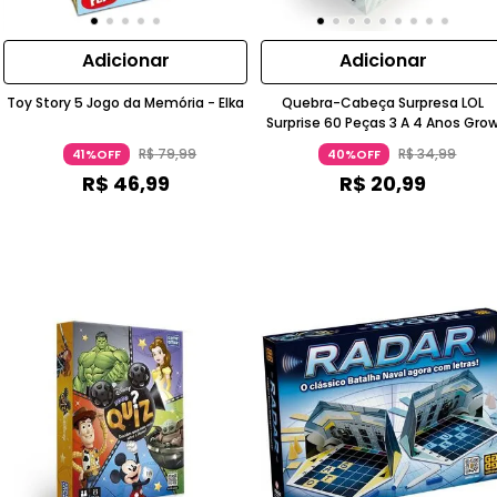
Adicionar
Adicionar
Toy Story 5 Jogo da Memória - Elka
Quebra-Cabeça Surpresa LOL
Surprise 60 Peças 3 A 4 Anos Gro
R$
79
,
99
R$
34
,
99
41%OFF
40%OFF
R$
46
,
99
R$
20
,
99