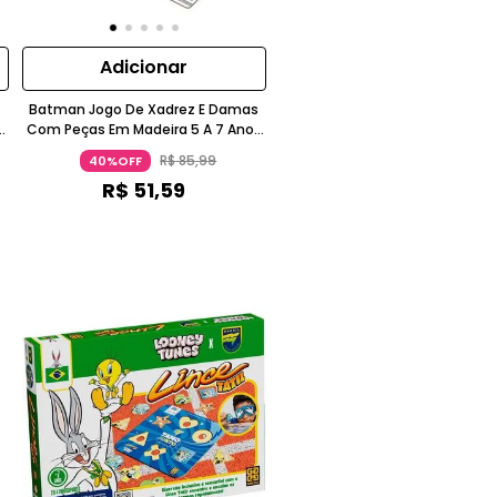
Adicionar
Batman Jogo De Xadrez E Damas
Com Peças Em Madeira 5 A 7 Anos
Xalingo
R$
85
,
99
40%OFF
R$
51
,
59