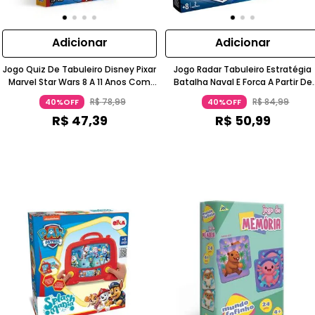
Adicionar
Adicionar
Jogo Quiz De Tabuleiro Disney Pixar
Jogo Radar Tabuleiro Estratégia
Marvel Star Wars 8 A 11 Anos Com
Batalha Naval E Forca A Partir De
Movimento Toyster
Oito Anos Grow
R$
78
,
99
R$
84
,
99
40%OFF
40%OFF
R$
47
,
39
R$
50
,
99