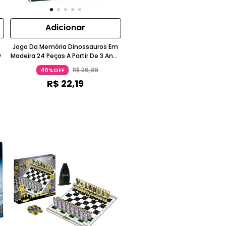
Adicionar
Jogo Da Memória Dinossauros Em
w
Madeira 24 Peças A Partir De 3 Anos
Brincadeira De Crianca
R$
36
,
99
40%OFF
R$
22
,
19