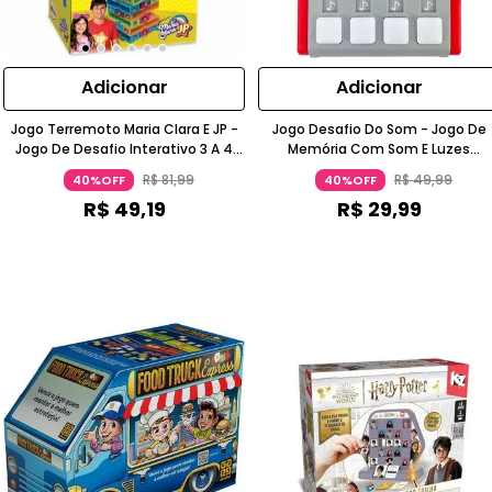
Adicionar
Adicionar
Jogo Terremoto Maria Clara E JP -
Jogo Desafio Do Som - Jogo De
Jogo De Desafio Interativo 3 A 4
Memória Com Som E Luzes
Anos Elka
Vermelho 3+ Anos BBR Toys
R$
81
,
99
R$
49
,
99
40%OFF
40%OFF
R$
49
,
19
R$
29
,
99