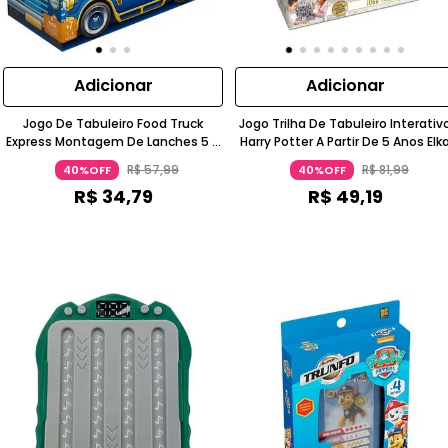
Adicionar
Adicionar
Jogo De Tabuleiro Food Truck
Jogo Trilha De Tabuleiro Interativ
Express Montagem De Lanches 5 A
Harry Potter A Partir De 5 Anos Elk
7 Anos Grow
R$
57
,
99
R$
81
,
99
40%OFF
40%OFF
R$
34
,
79
R$
49
,
19