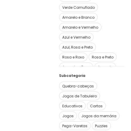
Verde Camuflado
Amarelo e Branco
Amarelo e Vermelho
Azul e Vermelho
Azul, Rosa e Preto
Rosa e Roxo
Rosa e Preto
Amarelo e Roxo
Amarelo
Subcategoria
Ver mais
5
Quebra-cabeças
Jogos de Tabuleiro
Educativos
Cartas
Jogos
Jogos da memória
Pega-Varetas
Puzzles