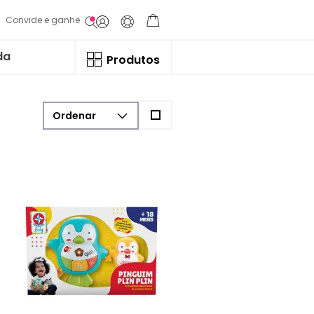
Convide e ganhe
da
Produtos