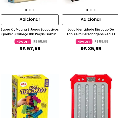
Adicionar
Adicionar
Super Kit Moana 3 Jogos Educativos
Jogo Identidade Nig Jogo De
Quebra-Cabeça 100 Peças Dominó
Tabuleiro Personagens Reais E
Jogo Da Memória 5-7 Anos Toyster
Ficção 8-11 Anos NIG
R$
95
,
99
R$
59
,
99
40%OFF
40%OFF
R$
57
,
59
R$
35
,
99