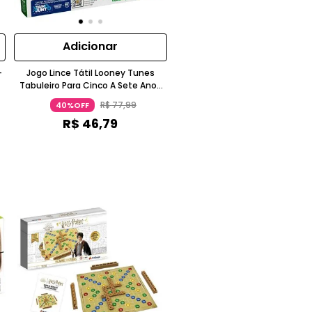
Adicionar
-
Jogo Lince Tátil Looney Tunes
Tabuleiro Para Cinco A Sete Anos
GROW
R$
77
,
99
40%OFF
R$
46
,
79