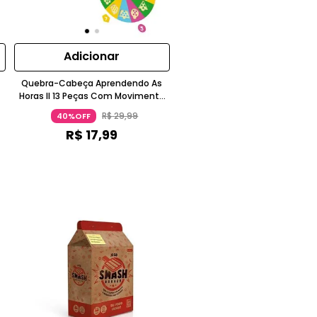
Adicionar
Quebra-Cabeça Aprendendo As
Horas II 13 Peças Com Movimento
3-4 Anos Xalingo
R$
29
,
99
40%OFF
R$
17
,
99