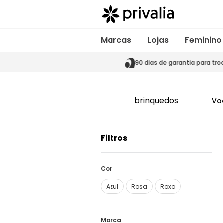
Marcas
Lojas
Feminino
s de garantia para trocas
90 dias de garantia para tro
brinquedos
Vo
Filtros
Cor
Azul
Rosa
Roxo
Marca