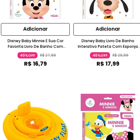
Adicionar
Adicionar
Disney Baby Minnie E Sua Cor
Disney Baby Livro De Banho
Favorita Livro De Banho Com
Interativo Pateta Com Esponja
Esponja 0 A 6 Meses Ciranda
Ciranda Cultural
R$
27
,
99
R$
29
,
99
40%OFF
40%OFF
Cultural
R$
16
,
79
R$
17
,
99