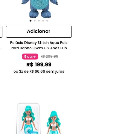
Adicionar
Pelúcia Disney Stitch Aqua Pals
Para Banho 35cm 1-2 Anos Fun
Divirta Se
R$
209
,
99
5%OFF
R$
199
,
99
ou 3x de
R$
66
,
66
sem juros