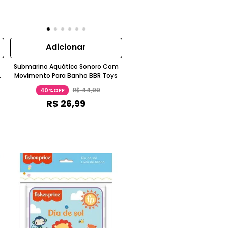
Adicionar
Submarino Aquático Sonoro Com
Movimento Para Banho BBR Toys
R$
44
,
99
40%OFF
R$
26
,
99