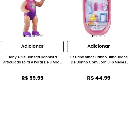
Adicionar
Adicionar
Baby Alive Boneca Banhista
Kit Baby Ninos Banho Brinquedos
Articulada Loira A Partir De 3 Anos
De Banho Com Som 0-6 Meses
Com Óculos E Nadadeiras Hasbro
Cotiplás
R$
99
,
99
R$
44
,
99