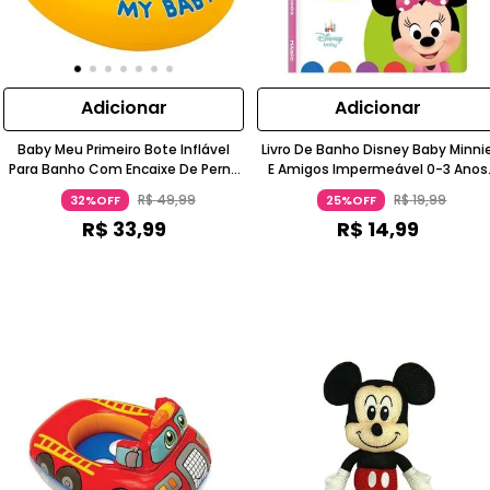
Adicionar
Adicionar
Baby Meu Primeiro Bote Inflável
Livro De Banho Disney Baby Minni
Para Banho Com Encaixe De Perna
E Amigos Impermeável 0-3 Anos
6-12 Meses INTEX
Ciranda Cultural
R$
49
,
99
R$
19
,
99
32%OFF
25%OFF
R$
33
,
99
R$
14
,
99