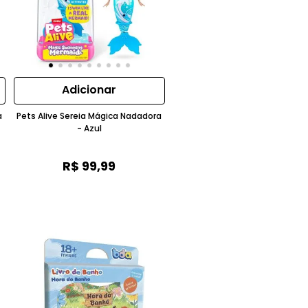
Adicionar
a
Pets Alive Sereia Mágica Nadadora
- Azul
R$
99
,
99