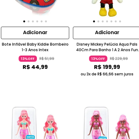
Adicionar
Adicionar
Bote Inflável Baby Kiddie Bombeiro
Disney Mickey Pelúcia Aqua Pals
1-3 Anos Intex
40Cm Para Banho 1 A 2 Anos Fun
Divirta Se
R$
51
,
99
R$
229
,
99
13%OFF
13%OFF
R$
44
,
99
R$
199
,
99
ou 3x de
R$
66
,
66
sem juros