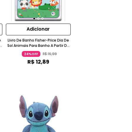
Adicionar
e
Livro De Banho Fisher-Price Dia De
Sol Animais Para Banho A Partir De
6 Meses Ciranda Cultural
R$
16
,
99
24%OFF
R$
12
,
89