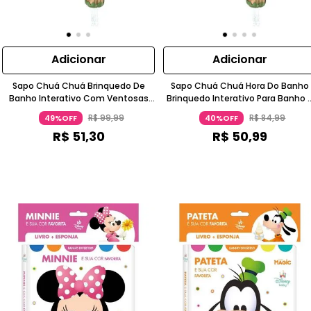
Adicionar
Adicionar
Sapo Chuá Chuá Brinquedo De
Sapo Chuá Chuá Hora Do Banho
Banho Interativo Com Ventosas
Brinquedo Interativo Para Banho 
Movimento 1-2 Anos Estrela
A 4 Anos Estrela
R$
99
,
99
R$
84
,
99
49%OFF
40%OFF
R$
51
,
30
R$
50
,
99