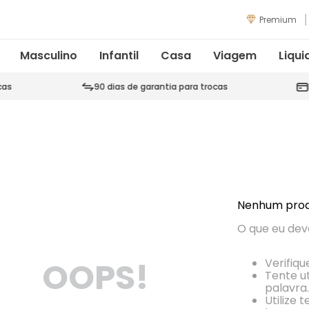
Premium
Masculino
Infantil
Casa
Viagem
Liqui
cas
90 dias de garantia para trocas
Nenhum prod
O que eu dev
OOPS!
Verifiqu
Tente ut
palavra.
Utilize 