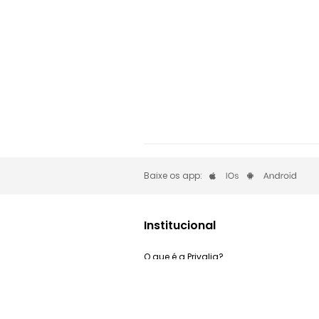
Baixe os app:
Institucional
O que é a Privalia?
Privacidade e Cookies
Trabalhe Conosco