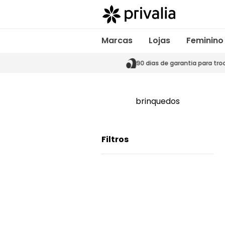
Marcas
Lojas
Feminino
s de garantia para trocas
90 dias de garantia para tro
brinquedos
Filtros