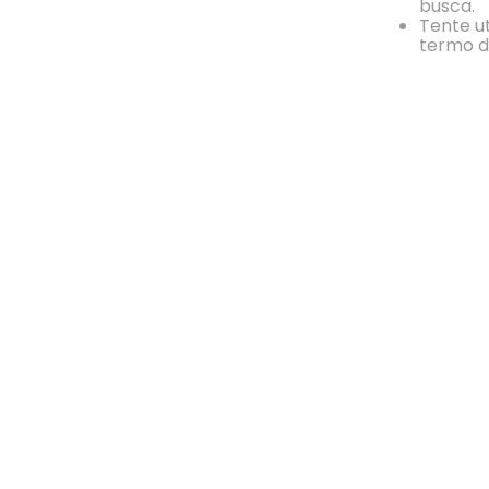
busca.
Tente ut
termo d