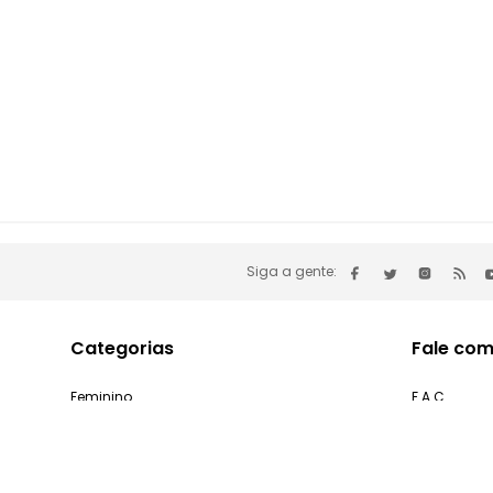
Siga a gente:
Categorias
Fale com
Feminino
F.A.C
Masculino
Minha cont
Infantil
Problemas 