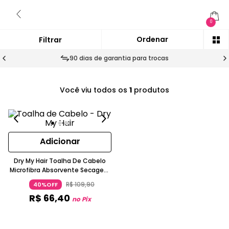
0
90 dias de garantia para trocas
Você viu todos os
1
produtos
Adicionar
Dry My Hair Toalha De Cabelo
Microfibra Absorvente Secagem
Rápida Azul Turquesa Botão
R$
109
,
90
40%OFF
OCEANE
R$
66
,
40
no Pix