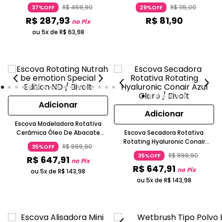
Cacheados Be Emotion
Tangle Teezer
R$
459
,
90
R$
115
,
00
37%OFF
29%OFF
R$
287
,
93
R$
81
,
90
no Pix
ou 5x de
R$
63
,
98
Adicionar
Adicionar
Escova Modeladora Rotativa
Cerâmica Óleo De Abacate
Escova Secadora Rotativa
Bivolt Special Edition Be Emotion
Rotating Hyaluronic Conair
R$
999
,
90
35%OFF
Plástico E Cerdas Sintéticas Azul
R$
999
,
90
35%OFF
R$
647
,
91
Claro
no Pix
R$
647
,
91
no Pix
ou 5x de
R$
143
,
98
ou 5x de
R$
143
,
98