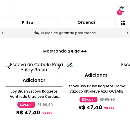
0
90 dias de garantia para trocas
Mostrando
24 de 44
Adicionar
Adicionar
Escova Joy Brush Raquete Corpo
Joy Brush Escova Raquete
Vazado Ultraleve Azul OCEANE
Ventilada Ultraleve Cerdas
R$
99
,
90
53%OFF
Flexíveis Rosa OCEANE
R$
99
,
90
53%OFF
R$
47
,
40
no Pix
R$
47
,
40
no Pix