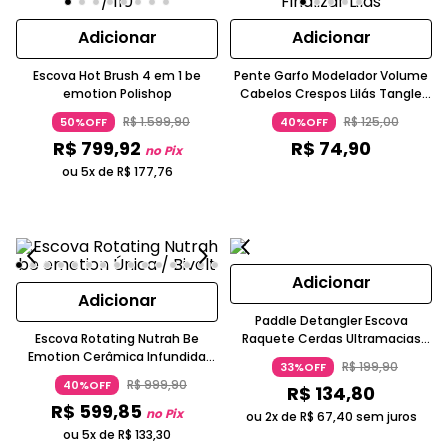
Adicionar
Adicionar
Escova Hot Brush 4 em 1 be
Pente Garfo Modelador Volume
emotion Polishop
Cabelos Crespos Lilás Tangle
Teezer
R$
1
.
599
,
90
R$
125
,
00
50%OFF
40%OFF
R$
799
,
92
R$
74
,
90
no Pix
ou 5x de
R$
177
,
76
Adicionar
Adicionar
Paddle Detangler Escova
Escova Rotating Nutrah Be
Raquete Cerdas Ultramacias
Emotion Cerâmica Infundida
IntelliFlex Preta WetBrush
R$
199
,
90
33%OFF
Com Óleo De Abacate Verde
R$
999
,
90
40%OFF
R$
134
,
80
Claro
R$
599
,
85
no Pix
ou 2x de
R$
67
,
40
sem juros
ou 5x de
R$
133
,
30