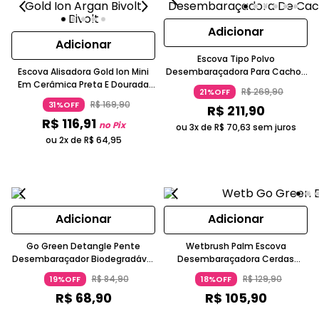
Adicionar
Adicionar
Escova Tipo Polvo
Escova Alisadora Gold Ion Mini
Desembaraçadora Para Cachos
Em Cerâmica Preta E Dourada
Cerdas IntelliFlex Preta
R$
269
,
90
21%OFF
GA.MA ITALY
Wetbrush
R$
169
,
90
31%OFF
R$
211
,
90
R$
116
,
91
no Pix
ou 3x de
R$
70
,
63
sem juros
ou 2x de
R$
64
,
95
Adicionar
Adicionar
Go Green Detangle Pente
Wetbrush Palm Escova
Desembaraçador Biodegradável
Desembaraçadora Cerdas
Cerdas IntelliFlex Cinza
Ultramacias Com Óleo De Coco
R$
84
,
90
R$
129
,
90
19%OFF
18%OFF
WetBrush
Laranja Claro
R$
68
,
90
R$
105
,
90