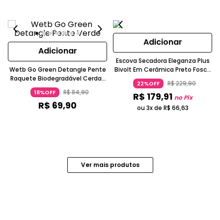
Adicionar
Adicionar
Escova Secadora Eleganza Plus
Wetb Go Green Detangle Pente
Bivolt Em Cerâmica Preto Fosco
Raquete Biodegradável Cerdas
GA.MA ITALY
R$
229
,
90
22%OFF
Ultra Macias IntelliFlex Verde
R$
84
,
90
18%OFF
R$
179
,
91
WetBrush
no Pix
R$
69
,
90
ou 3x de
R$
66
,
63