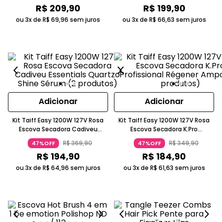
R$
209
,
90
R$
199
,
90
ou 3x de
R$
69
,
96
sem juros
ou 3x de
R$
66
,
63
sem juros
Adicionar
Adicionar
Kit Taiff Easy 1200W 127V Rosa
Kit Taiff Easy 1200W 127V Rosa
Escova Secadora Cadiveu
Escova Secadora K.Pro
Essentials Quartzo Shine Sérum
Profissional Régener Ampola (2
R$
369
,
90
R$
349
,
90
47%OFF
47%OFF
(2 produtos)
produtos)
R$
194
,
90
R$
184
,
90
ou 3x de
R$
64
,
96
sem juros
ou 3x de
R$
61
,
63
sem juros