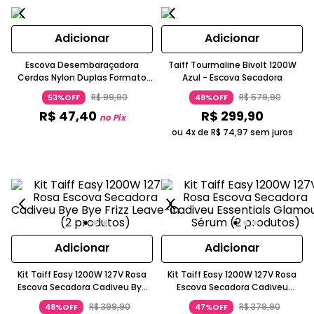
Adicionar
Adicionar
Escova Desembaraçadora
Taiff Tourmaline Bivolt 1200W
Cerdas Nylon Duplas Formato
Azul - Escova Secadora
Côncavo Amarela Neon OCEANE
R$
99
,
90
R$
579
,
90
53%OFF
48%OFF
R$
47
,
40
R$
299
,
90
no Pix
ou 4x de
R$
74
,
97
sem juros
Adicionar
Adicionar
Kit Taiff Easy 1200W 127V Rosa
Kit Taiff Easy 1200W 127V Rosa
Escova Secadora Cadiveu Bye
Escova Secadora Cadiveu
Bye Frizz Leave-in (2 produtos)
Essentials Glamour Sérum (2
R$
399
,
90
R$
379
,
90
48%OFF
47%OFF
produtos)