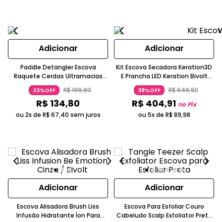
Adicionar
Adicionar
Paddle Detangler Escova
Kit Escova Secadora Keration3D
Raquete Cerdas Ultramacias
E Prancha LED Keration Bivolt
IntelliFlex Rosa WetBrush
Preto Cobre Rosê GA.MA ITALY
R$
199
,
90
R$
649
,
80
33%OFF
38%OFF
R$
134
,
80
R$
404
,
91
no Pix
ou 2x de
R$
67
,
40
sem juros
ou 5x de
R$
89
,
98
Adicionar
Adicionar
Escova Alisadora Brush Liss
Escova Para Esfoliar Couro
Infusão Hidratante Íon Para
Cabeludo Scalp Exfoliator Preta