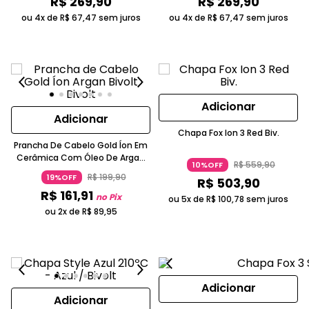
R$
269
,
90
R$
269
,
90
ou 4x de
R$
67
,
47
sem juros
ou 4x de
R$
67
,
47
sem juros
Adicionar
Adicionar
Chapa Fox Ion 3 Red Biv.
Prancha De Cabelo Gold Íon Em
Cerâmica Com Óleo De Argan
R$
559
,
90
10%OFF
Preta E Dourada GA.MA ITALY
R$
199
,
90
19%OFF
R$
503
,
90
R$
161
,
91
no Pix
ou 5x de
R$
100
,
78
sem juros
ou 2x de
R$
89
,
95
Adicionar
Adicionar