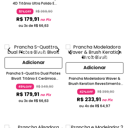
4D Titânio Ultra Polido E
Cerâmica Preta GA.MA Italy
R$
369
,
90
51%OFF
R$
179
,
91
no Pix
ou 3x de
R$
66
,
63
Adicionar
Adicionar
Prancha S-Quattro Dual Plates
Bivolt Titânio E Cerâmica
Prancha Modeladora Waver &
Infusão De Óleo Preta Fosca
Brush Keration Revestimento
R$
349
,
90
49%OFF
GA.MA ITALY
Micro Glitt Cerâmica Bivolt
R$
399
,
90
42%OFF
R$
179
,
91
GA.MA ITALY
no Pix
R$
233
,
91
no Pix
ou 3x de
R$
66
,
63
ou 4x de
R$
64
,
97