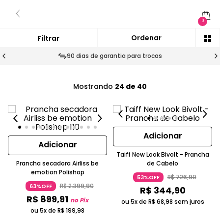
0
90 dias de garantia para trocas
Mostrando
24 de 40
Adicionar
Adicionar
Taiff New Look Bivolt - Prancha
Prancha secadora Airliss be
de Cabelo
emotion Polishop
R$
726
,
90
53%OFF
R$
2
.
399
,
90
63%OFF
R$
344
,
90
R$
899
,
91
no Pix
ou 5x de
R$
68
,
98
sem juros
ou 5x de
R$
199
,
98