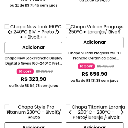
ou 2x de
R$
84
,
95
ou 2x de
R$
71
,
45
sem juros
Adicionar
Adicionar
Chapa Vulcan Progress 250ºC
Chapa New Look Prancha Display
Prancha Cerâmica Cabo
Digital 5 Níveis 160–240°C Preto
Giratório Laranja Taiff
R$
729
,
90
10%OFF
Bivolt Taiff
R$
359
,
90
10%OFF
R$
656
,
90
R$
323
,
90
ou 5x de
R$
131
,
38
sem juros
ou 5x de
R$
64
,
78
sem juros
Adicionar
Adicionar