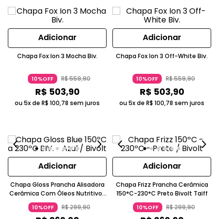
Adicionar
Adicionar
Chapa Fox Ion 3 Mocha Biv.
Chapa Fox Ion 3 Off-White Biv.
R$
559
,
90
R$
559
,
90
10%OFF
10%OFF
R$
503
,
90
R$
503
,
90
ou 5x de
R$
100
,
78
sem juros
ou 5x de
R$
100
,
78
sem juros
Adicionar
Adicionar
Chapa Gloss Prancha Alisadora
Chapa Frizz Prancha Cerâmica
Cerâmica Com Óleos Nutritivos
150°C-230°C Preto Bivolt Taiff
Azul 150°C-230°C Bivolt Taiff
R$
299
,
90
R$
299
,
90
10%OFF
10%OFF