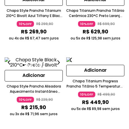
Chapa Style Prancha Titanium
Chapa Titanium Prancha Titânio
210°C Bivolt Azul Tiffany E Black
Cerâmica 230°C Preto Laranja
Taiff
Cabo Giratório Bivolt Taiff
R$
299
,
90
R$
699
,
90
10%OFF
10%OFF
R$
269
,
90
R$
629
,
90
ou 4x de
R$
67
,
47
sem juros
ou 5x de
R$
125
,
98
sem juros
Adicionar
Adicionar
Chapa Titanium Progress
Chapa Style Prancha Alisadora
Prancha Titânio 5 Temperaturas
Aquecimento Instantâneo
Bivolt Preta Taiff
R$
499
,
90
10%OFF
210°C PTC Preto Bivolt Taiff
R$
239
,
90
10%OFF
R$
449
,
90
R$
215
,
90
ou 5x de
R$
89
,
98
sem juros
ou 3x de
R$
71
,
96
sem juros