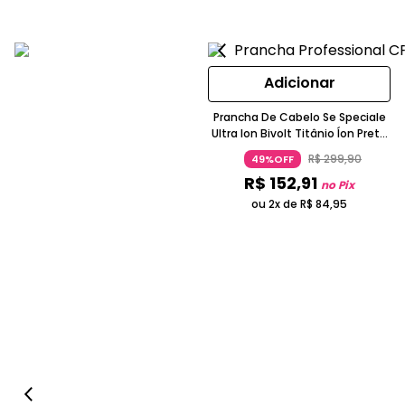
Adicionar
Prancha De Cabelo Se Speciale
Ultra Ion Bivolt Titânio Íon Preta
GA.MA PROFESSIONAL
R$
299
,
90
49%OFF
R$
152
,
91
no Pix
ou 2x de
R$
84
,
95