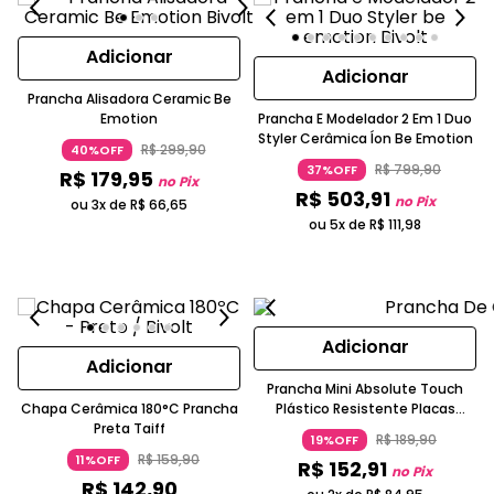
Adicionar
Adicionar
Prancha Alisadora Ceramic Be
Emotion
Prancha E Modelador 2 Em 1 Duo
Styler Cerâmica Íon Be Emotion
R$
299
,
90
40%OFF
R$
799
,
90
37%OFF
R$
179
,
95
no Pix
R$
503
,
91
no Pix
ou 3x de
R$
66
,
65
ou 5x de
R$
111
,
98
Adicionar
Adicionar
Prancha Mini Absolute Touch
Chapa Cerâmica 180°C Prancha
Plástico Resistente Placas
Preta Taiff
Cerâmicas Preta E Laranja GBS
R$
189
,
90
19%OFF
R$
159
,
90
11%OFF
R$
152
,
91
no Pix
R$
142
,
90