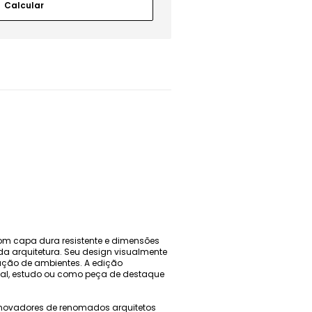
om capa dura resistente e dimensões
 da arquitetura. Seu design visualmente
ração de ambientes. A edição
soal, estudo ou como peça de destaque
s inovadores de renomados arquitetos