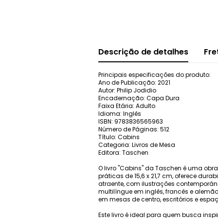
Descrição de detalhes
Fre
Principais especificações do produto:
Ano de Publicação: 2021
Autor: Philip Jodidio
Encadernação: Capa Dura
Faixa Etária: Adulto
Idioma: Inglês
ISBN: 9783836565963
Número de Páginas: 512
Título: Cabins
Categoria: Livros de Mesa
Editora: Taschen
O livro "Cabins" da Taschen é uma obr
práticas de 15,6 x 21,7 cm, oferece dur
atraente, com ilustrações contemporâne
multilíngue em inglês, francês e alemã
em mesas de centro, escritórios e espaç
Este livro é ideal para quem busca ins