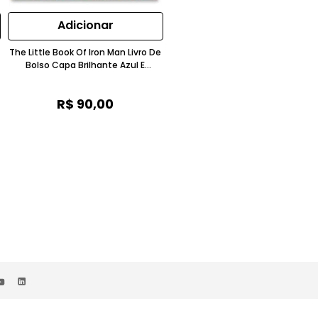
Adicionar
Adicionar
The Little Book Of Iron Man Livro De
Os Contos De Hans Christian
Bolso Capa Brilhante Azul E
Andersen Edição Ilustrada Cap
Vermelho Taschen
Dura Azul Taschen
R$
90
,
00
R$
100
,
00