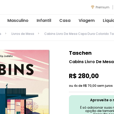
Premium
Masculino
Infantil
Casa
Viagem
Liqui
s
Livros de Mesa
Cabins Livro De Mesa Capa Dura Colorido T
Taschen
Cabins Livro De Mes
R$
280
,
00
ou 4x de
R$
70
,
00
sem juros
Aproveite o 
É só adicionar suas
opção de tamanh