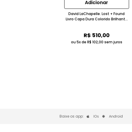
Adicionar
David LaChapelle. Lost + Found
Livro Capa Dura Colorido Brilhante
Taschen
R$
510
,
00
ou 5x de
R$
102
,
00
sem juros
Baixe os app: