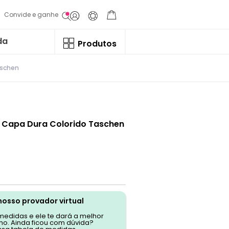
Convide e ganhe
da
Produtos
aschen
a Capa Dura Colorido Taschen
nosso provador virtual
 medidas e ele te dará a melhor
o. Ainda ficou com dúvida?