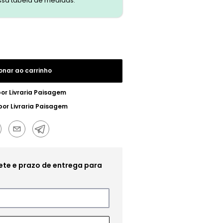
ssa tabela de medidas.
onar ao carrinho
por
Livraria Paisagem
por
Livraria Paisagem