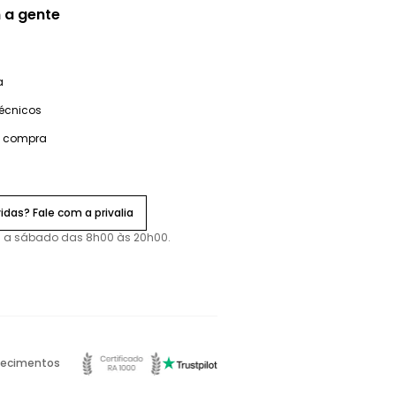
 a gente
a
técnicos
e compra
idas? Fale com a privalia
 a sábado das 8h00 às 20h00.
ecimentos