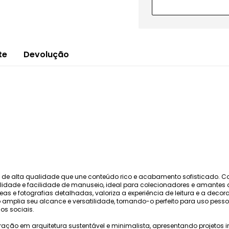
te
Devolução
a de alta qualidade que une conteúdo rico e acabamento sofisticado. C
abilidade e facilidade de manuseio, ideal para colecionadores e amantes
as e fotografias detalhadas, valoriza a experiência de leitura e a deco
o amplia seu alcance e versatilidade, tornando-o perfeito para uso pes
os sociais.
piração em arquitetura sustentável e minimalista, apresentando projeto