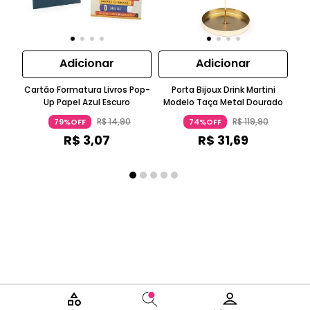
Adicionar
Adicionar
Cartão Formatura Livros Pop-
Porta Bijoux Drink Martini
Ga
Up Papel Azul Escuro
Modelo Taça Metal Dourado
R$
14
,
90
R$
119
,
90
79%OFF
74%OFF
R$
3
,
07
R$
31
,
69