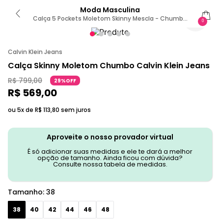
Moda Masculina
Calça 5 Pockets Moletom Skinny Mescla - Chumbo
0
38
Calvin Klein Jeans
Calça Skinny Moletom Chumbo Calvin Klein Jeans
R$
799
,
00
29%OFF
R$
569
,
00
ou 5x de
R$
113
,
80
sem juros
Aproveite o nosso provador virtual
É só adicionar suas medidas e ele te dará a melhor
opção de tamanho. Ainda ficou com dúvida?
Consulte nossa tabela de medidas.
Tamanho
:
38
38
40
42
44
46
48