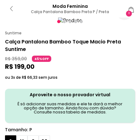
Moda Feminina
Calça Pantalona Bamboo Preta P / Preta
0
Suntime
Calça Pantalona Bamboo Toque Macio Preta
Suntime
R$
359
,
00
45%OFF
R$
199
,
00
ou 3x de
R$
66
,
33
sem juros
Aproveite o nosso provador virtual
É só adicionar suas medidas e ele te dará a melhor
opção de tamanho. Ainda ficou com dúvida?
Consulte nossa tabela de medidas.
Tamanho
:
P