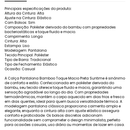
Principais especificações do produto:
Altura da Cintura: Alta
Ajuste na Cintura: Elástico
Com Bolsos: Sim
Composição: Poliéster derivado do bambu com propriedades
bacteriostáticas e toque fluido e macio.
Comprimento: Longa
Cintura: Alta
Estampa: Liso
Modelagem: Pantalona
Tecido Principal: Poliéster
Tipo de Barra: Tradicional
Tipo de Fechamento: Elástico
Ocasião: Casual
A Calça Pantalona Bamboo Toque Macio Preta Suntime é sinônimo
de conforto e estilo. Confeccionada em poliéster derivado do
bambu, seu tecido oferece toque fluido e macio, garantindo uma
sensação agradável ao longo do dia. Com propriedades
termodinâmicas, mantém o corpo aquecido em dias frios e fresco
em dias quentes, ideal para quem busca versatilidade térmica. A
modelagem pantalona clássica proporciona caimento amplo e
elegante, enquanto a cintura alta com ajuste elástico assegura
conforto e praticidade. Os bolsos discretos adicionam
funcionalidade sem comprometer o design minimalista, perfeito
para ocasiões casuais, uso diário ou momentos de lazer em casa.