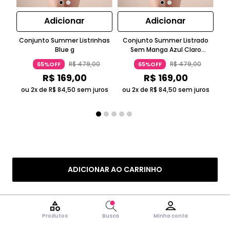
Adicionar
Adicionar
Conjunto Summer Listrinhas
Conjunto Summer Listrado
C
Blue g
Sem Manga Azul Claro
Top
Suntime
R$
479
,
00
R$
479
,
00
65%OFF
65%OFF
R$
169
,
00
R$
169
,
00
ou 2x de
R$
84
,
50
sem juros
ou 2x de
R$
84
,
50
sem juros
ADICIONAR AO CARRINHO
Produtos
Busca
Minha conta