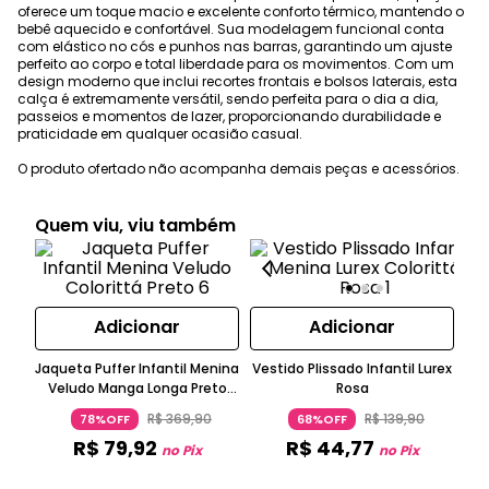
oferece um toque macio e excelente conforto térmico, mantendo o
bebê aquecido e confortável. Sua modelagem funcional conta
com elástico no cós e punhos nas barras, garantindo um ajuste
perfeito ao corpo e total liberdade para os movimentos. Com um
design moderno que inclui recortes frontais e bolsos laterais, esta
calça é extremamente versátil, sendo perfeita para o dia a dia,
passeios e momentos de lazer, proporcionando durabilidade e
praticidade em qualquer ocasião casual.
O produto ofertado não acompanha demais peças e acessórios.
Quem viu, viu também
Adicionar
Adicionar
Jaqueta Puffer Infantil Menina
Vestido Plissado Infantil Lurex
Veludo Manga Longa Preto
Rosa
T
Colorittá
R$
369
,
90
R$
139
,
90
78%OFF
68%OFF
R$
79
,
92
R$
44
,
77
no Pix
no Pix