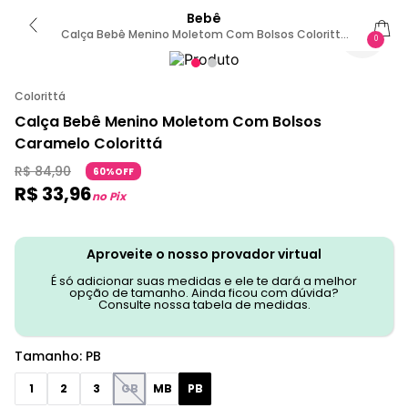
Bebê
Calça Bebê Menino Moletom Com Bolsos Colorittá
0
Marrom PB
Colorittá
Calça Bebê Menino Moletom Com Bolsos
Caramelo Colorittá
R$
84
,
90
60%OFF
R$
33
,
96
no Pix
Aproveite o nosso provador virtual
É só adicionar suas medidas e ele te dará a melhor
opção de tamanho. Ainda ficou com dúvida?
Consulte nossa tabela de medidas.
Tamanho
:
PB
1
2
3
GB
MB
PB