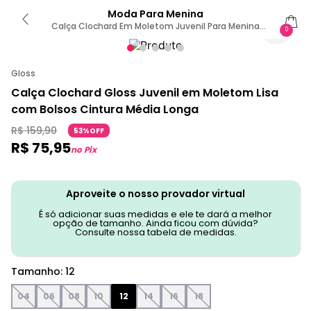
Moda Para Menina
Calça Clochard Em Moletom Juvenil Para Menina
0
Gloss 12 / Verde
Gloss
Calça Clochard Gloss Juvenil em Moletom Lisa
com Bolsos Cintura Média Longa
R$
159
,
90
53%OFF
R$
75
,
95
no Pix
Aproveite o nosso provador virtual
É só adicionar suas medidas e ele te dará a melhor
opção de tamanho. Ainda ficou com dúvida?
Consulte nossa tabela de medidas.
Tamanho
:
12
04
06
08
10
12
14
16
18