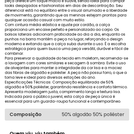
peça oferece um toque macio e suave, sendo ideal para compor
looks despojados e fashionistas em dias de descontração. Seu
diferencial está no equilíbrio entre o visual arrumado e a liberdade
de movimento, garantindo que as meninas estejam prontas para
qualquer ocasião casual com muito estilo.
Com cintura média elástica e ajuste por cordão, a calça
proporciona um encaixe perfeito e personalizado ao corpo. Os
bolsos laterais adicionam praticidade ao dia a dia, enquanto os
punhos na barra mantêm a peça no lugar, reforçando o design
moderno e evitando que a calça suba durante o uso. É a escolha
estratégica para quem busca uma peça versátil, durável e fácil de
combinar.
Para preservar a qualidade do tecido em moletom, recomenda-se
a lavagem com cores similares e secagem à sombra. Evite o uso
de alvejantes para manter a integridade da cor lisa e a maciez
das fibras de algodão e poliéster. A peça não possui forro, o que a
torna leve e ideal para diversas estações do ano.
Especificações Técnicas: Composição equilibrada de 50%
algodão e 50% poliéster, garantindo resistência e conforto térmico.
Apresenta modelagem justa, comprimento longo e textura lisa.
Indicada para o público juvenil, esta calça de peça única é
essencial para um guarda-roupa funcional e contemporâneo.
Composição
50% algodão 50% poliéster
Quem viu, viu também