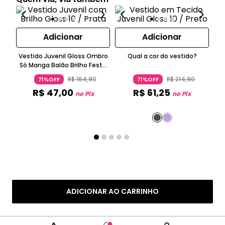
Adicionar
Adicionar
Vestido Juvenil Gloss Ombro
Qual a cor do vestido?
Ve
Só Manga Balão Brilho Festa
Prateado
R$
164
,
90
R$
214
,
90
71%OFF
71%OFF
R$
47
,
00
R$
61
,
25
no Pix
no Pix
ADICIONAR AO CARRINHO