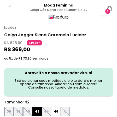
Moda Feminina
Calça Cós Siena Siena Caramelo 42
0
Lucidez
Calça Jogger Siena Caramelo Lucidez
R$
628
,
00
41%OFF
R$
369
,
00
ou 5x de
R$
73
,
80
sem juros
Aproveite o nosso provador virtual
É só adicionar suas medidas e ele te dará a melhor
opção de tamanho. Ainda ficou com dúvida?
Consulte nossa tabela de medidas.
Tamanho
:
42
36
38
40
42
44
46
U