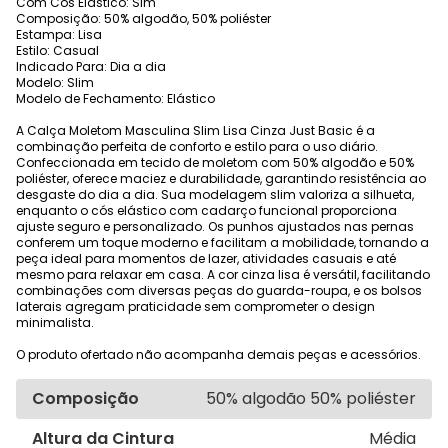
Com Cós Elástico: Sim
Composição: 50% algodão, 50% poliéster
Estampa: Lisa
Estilo: Casual
Indicado Para: Dia a dia
Modelo: Slim
Modelo de Fechamento: Elástico
A Calça Moletom Masculina Slim Lisa Cinza Just Basic é a
combinação perfeita de conforto e estilo para o uso diário.
Confeccionada em tecido de moletom com 50% algodão e 50%
poliéster, oferece maciez e durabilidade, garantindo resistência ao
desgaste do dia a dia. Sua modelagem slim valoriza a silhueta,
enquanto o cós elástico com cadarço funcional proporciona
ajuste seguro e personalizado. Os punhos ajustados nas pernas
conferem um toque moderno e facilitam a mobilidade, tornando a
peça ideal para momentos de lazer, atividades casuais e até
mesmo para relaxar em casa. A cor cinza lisa é versátil, facilitando
combinações com diversas peças do guarda-roupa, e os bolsos
laterais agregam praticidade sem comprometer o design
minimalista.
O produto ofertado não acompanha demais peças e acessórios.
Composição
50% algodão 50% poliéster
Altura da Cintura
Média