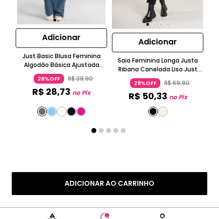
Adicionar
Adicionar
Just Basic Blusa Feminina
Saia Feminina Longa Justa
Algodão Básica Ajustada
Ribana Canelada Liso Just
Manga Curta Decote
Basic
R$
39
,
90
28%OFF
Redondo Liso
R$
69
,
90
28%OFF
R$
28
,
73
no Pix
R$
50
,
33
no Pix
ADICIONAR AO CARRINHO