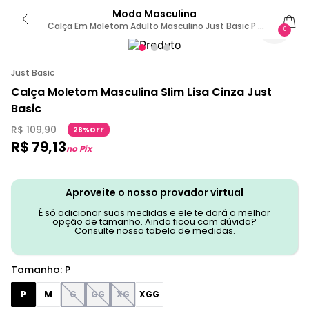
Moda Masculina
Calça Em Moletom Adulto Masculino Just Basic P /
0
Preto
Just Basic
Calça Moletom Masculina Slim Lisa Cinza Just
Basic
R$
109
,
90
28%OFF
R$
79
,
13
no Pix
Aproveite o nosso provador virtual
É só adicionar suas medidas e ele te dará a melhor
opção de tamanho. Ainda ficou com dúvida?
Consulte nossa tabela de medidas.
Tamanho
:
P
P
M
G
GG
XG
XGG