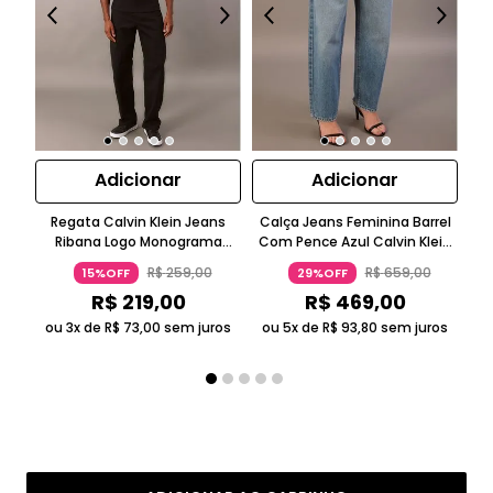
Adicionar
Adicionar
Regata Calvin Klein Jeans
Calça Jeans Feminina Barrel
Ca
Ribana Logo Monograma
Com Pence Azul Calvin Klein
Sk
Preto
Jeans
R$
259
,
00
R$
659
,
00
15%OFF
29%OFF
R$
219
,
00
R$
469
,
00
ou 3x de
R$
73
,
00
sem juros
ou 5x de
R$
93
,
80
sem juros