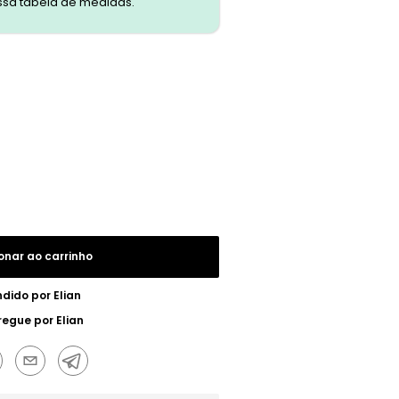
ssa tabela de medidas.
onar ao carrinho
ndido por
Elian
regue por
Elian