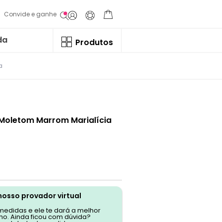
Convide e ganhe
da
Produtos
a
 Moletom Marrom Marialícia
nosso provador virtual
 medidas e ele te dará a melhor
o. Ainda ficou com dúvida?