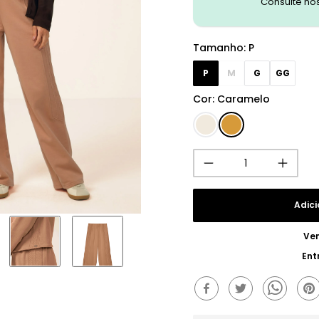
Consulte no
Tamanho
:
P
P
M
G
GG
Cor
:
Caramelo
Adici
Ve
Ent