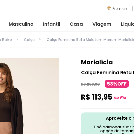
Premium
Masculino
Infantil
Casa
Viagem
Liqui
e Baixo
Calça
Calça Feminina Reta Moletom Marrom Marialíci
Marialicia
Calça Feminina Reta
53%OFF
R$
239
,
90
R$
113
,
95
no Pix
Aproveite o 
É só adicionar suas
opção de tamanh