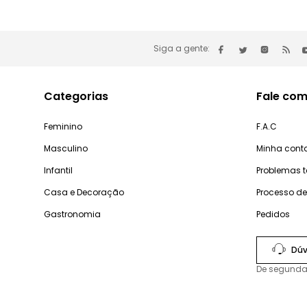
Siga a gente:
Categorias
Fale com
Feminino
F.A.C
Masculino
Minha cont
Infantil
Problemas 
Casa e Decoração
Processo d
Gastronomia
Pedidos
Dúv
De segunda