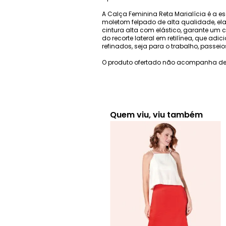
A Calça Feminina Reta Marialícia é a e
moletom felpado de alta qualidade, el
cintura alta com elástico, garante um c
do recorte lateral em retilínea, que ad
refinados, seja para o trabalho, passe
O produto ofertado não acompanha de
Quem viu, viu também