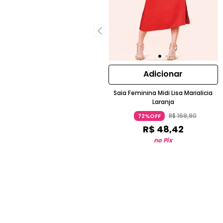
Adicionar
Saia Feminina Midi Lisa Marialicia
Laranja
R$
169
,
90
72%OFF
R$
48
,
42
no Pix