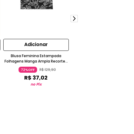
Adicionar
Adicionar
Blusa Feminina Estampada
Blusa Feminina Estampada
Folhagens Manga Ampla Recortes
Marialicia Ampla Manga Três-
Sarjado Preto Marialicia
Quartos Lilás
R$
129
,
90
R$
119
,
90
72%OFF
72%OFF
R$
37
,
02
R$
34
,
17
no Pix
no Pix